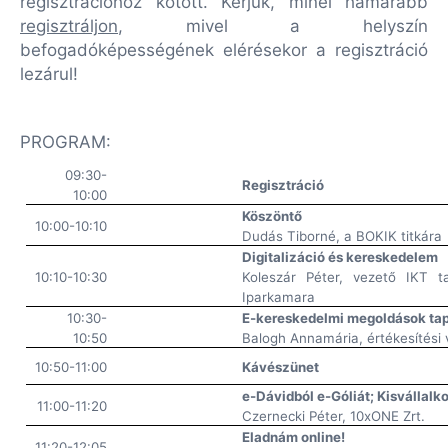
regisztrációhoz kötött. Kérjük, minél hamarabb
regisztráljon
, mivel a helyszín
befogadóképességének elérésekor a regisztráció
lezárul!
PROGRAM:
09:30-
Regisztráció
10:00
Köszöntő
10:00-10:10
Dudás Tiborné, a BOKIK titkára
Digitalizáció és kereskedelem
10:10-10:30
Koleszár Péter, vezető IKT 
Iparkamara
10:30-
E-kereskedelmi megoldások tap
10:50
Balogh Annamária, értékesítési 
10:50-11:00
Kávészünet
e-Dávidból e-Góliát; Kisválla
11:00-11:20
Czernecki Péter
,
10xONE
Zrt.
Eladnám online!
11:20-12:05