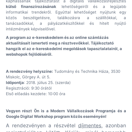
kaphassanak tájékoztatást a digitális vállalkozásfejlesztés
külső finanszírozásának
lehetőségeiről és a legújabb
informatikai trendekről. Egyúttal lehetőséget nyújtunk egy
közös beszélgetésre, találkozásra a szállítókkal, a
tanácsadókkal, a pályázatkészítőkkel és hitelt nyújtó
intézmények képviselőivel.
A program az e-kereskedelem és az online számlázás
aktualitásait ismerteti meg a résztvevőkkel. Tájékoztató
hangzik el az e-kereskedelmi megoldások tapasztalatairól, a
webshopok fejlődéséről.
A rendezvény helyszíne:
Tudomány és Technika Háza, 3530
Miskolc, Görgey A. út 5.
Időpontja
: 2018. július 25. (szerda)
Regisztráció: 9:30 órától
Első előadás kezdete: 10:00 óra
Vegyen részt Ön is a
Modern Vállalkozások Programja és
a
Google Digital Workshop program közös eseményén
!
A rendezvényen a részvétel
díjmentes
, azonban