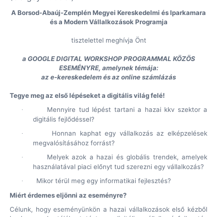
A Borsod-Abaúj-Zemplén Megyei Kereskedelmi és Iparkamara
és a Modern Vállalkozások Programja
tisztelettel meghívja Önt
a GOOGLE DIGITAL WORKSHOP PROGRAMMAL KÖZÖS
ESEMÉNYRE,
amelynek témája:
az e-kereskedelem és az online számlázás
Tegye meg az első lépéseket a digitális világ felé!
Mennyire tud lépést tartani a hazai kkv szektor a
·
digitális fejlődéssel?
Honnan kaphat egy vállalkozás az elképzelések
·
megvalósításához forrást?
Melyek azok a hazai és globális trendek, amelyek
·
használatával piaci előnyt tud szerezni egy vállalkozás?
Mikor térül meg egy informatikai fejlesztés?
·
Miért érdemes eljönni az eseményre?
Célunk, hogy eseményünkön a hazai vállalkozások első kézből