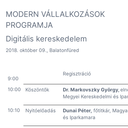
MODERN VÁLLALKOZÁSOK
PROGRAMJA
Digitális kereskedelem
2018. október 09., Balatonfüred
Regisztráció
9:00
10:00
Köszöntők
Dr. Markovszky György,
eln
Megyei Kereskedelmi és Ip
10:10
Nyitóelőadás
Dunai Péter,
főtitkár, Magy
és Iparkamara