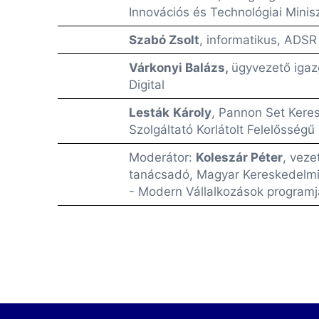
Innovációs és Technológiai Minis
Szabó Zsolt
, informatikus, ADSR
Várkonyi Balázs,
ügyvezető igaz
Digital
Lesták
Károly
, Pannon Set Kere
Szolgáltató Korlátolt Felelősség
Moderátor:
Koleszár Péter
, veze
tanácsadó, Magyar Kereskedelmi
- Modern Vállalkozások programj