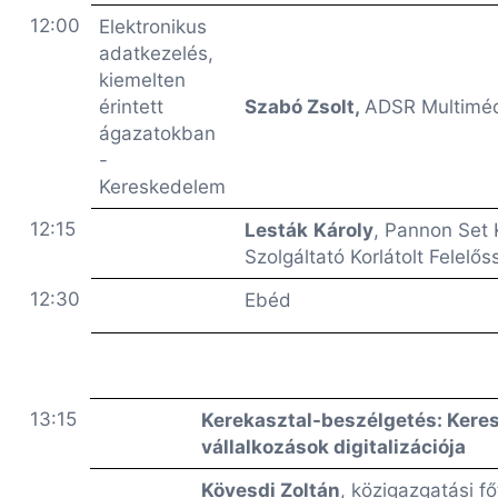
12:00
Elektronikus
adatkezelés,
kiemelten
érintett
Szabó Zsolt,
ADSR Multiméd
ágazatokban
-
Kereskedelem
12:15
Lesták
Károly
, Pannon Set 
Szolgáltató Korlátolt Felelő
12:30
Ebéd
13:15
Kerekasztal-beszélgetés: Kere
vállalkozások digitalizációja
Kövesdi Zoltán
, közigazgatási f