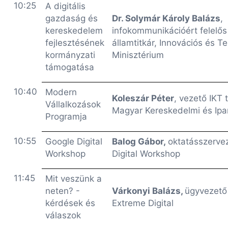
10:25
A digitális
gazdaság és
Dr. Solymár Károly Balázs
,
kereskedelem
infokommunikációért felelős
fejlesztésének
államtitkár, Innovációs és T
kormányzati
Minisztérium
támogatása
10:40
Modern
Koleszár Péter
, vezető IKT
Vállalkozások
Magyar Kereskedelmi és Ip
Programja
10:55
Google Digital
Balog Gábor,
oktatásszerve
Workshop
Digital Workshop
11:45
Mit veszünk a
neten? -
Várkonyi Balázs,
ügyvezető
kérdések és
Extreme Digital
válaszok