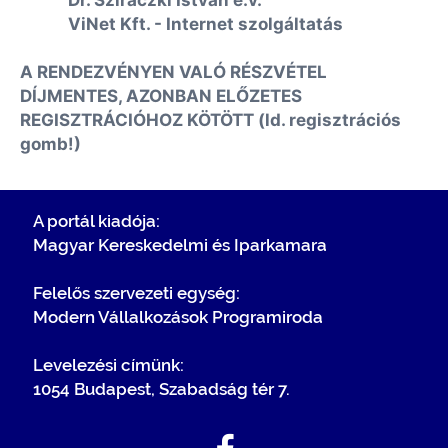
Dr. Sziráczki István e.v.
ViNet Kft. - Internet szolgáltatás
A RENDEZVÉNYEN VALÓ RÉSZVÉTEL
DÍJMENTES, AZONBAN ELŐZETES
REGISZTRÁCIÓHOZ KÖTÖTT (ld. regisztrációs
gomb!)
A portál kiadója:
Magyar Kereskedelmi és Iparkamara
Felelős szervezeti egység:
Modern Vállalkozások Programiroda
Levelezési címünk:
1054 Budapest, Szabadság tér 7.