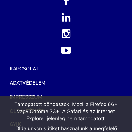
KAPCSOLAT
ADATVÉDELEM
IMPRESSZUM
Támogatott böngészők: Mozilla Firefox 66+
OLDALTÉRKÉP
vagy Chrome 73+. A Safari és az Internet
Explorer jelenleg
nem támogatott
.
GYIK
Oldalunkon sütiket használunk a megfelelő