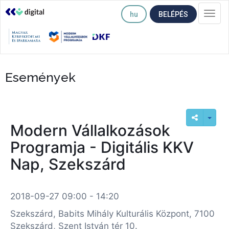
hu
BELÉPÉS
Togg
navi
Események
Modern Vállalkozások
Programja - Digitális KKV
Nap, Szekszárd
2018-09-27 09:00 - 14:20
Szekszárd, Babits Mihály Kulturális Központ, 7100
Szekszárd, Szent István tér 10.