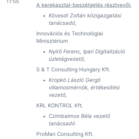
11:55
A kerekasztal-beszélgetés résztvevői:
Kövesdi Zoltán közigazgatási
tanácsadó,
Innovációs és Technológiai
Minisztérium
Nyírő Ferenc, Ipari Digitalizáció
üzletágvezető,
S & T Consulting Hungary Kft.
Kropkó László Gergő
villamosmérnök, értékesítési
vezető,
KRL KONTROL Kft.
Czimbalmos Béla vezető
tanácsadó
ProMan Consulting Kft.