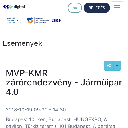
hu
BELÉPÉS
Togg
navi
Események
MVP-KMR
zárórendezvény - Járműipar
4.0
2018-10-19 09:30 - 14:30
Budapest 10. ker., Budapest, HUNGEXPO, A
pavilon, Türkiz terem (1101 Budapest, Albertirsai