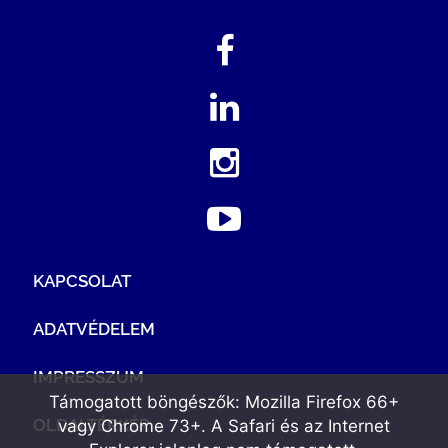
KAPCSOLAT
ADATVÉDELEM
IMPRESSZUM
Támogatott böngészők: Mozilla Firefox 66+
OLDALTÉRKÉP
vagy Chrome 73+. A Safari és az Internet