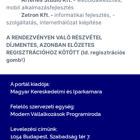
Arteries Studio Kft. -
weboldalkészítés,
mobil alkalmazásfejlesztés
Zetron Kft. -
informatikai fejlesztés, -
szolgáltatás, internethálózat kiépítése
A RENDEZVÉNYEN VALÓ RÉSZVÉTEL
DÍJMENTES, AZONBAN ELŐZETES
REGISZTRÁCIÓHOZ KÖTÖTT (ld. regisztrációs
gomb!)
A portál kiadója:
Magyar Kereskedelmi és Iparkamara
Felelős szervezeti egység:
Modern Vállalkozások Programiroda
Levelezési címünk:
1054 Budapest, Szabadság tér 7.