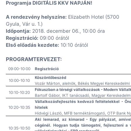
Programja DIGITÁLIS KKV NAPJÁN!
A rendezvény helyszíne:
Elizabeth Hotel (5700
Gyula, Vár u. 1.)
Időpontja:
2018. december 06., 10:00 óra
Regisztráció:
09:00 órától
Első előadás kezdete:
10:10 órától
PROGRAMTERVEZET:
09:00-10:00
Regisztráció
Köszöntőbeszéd
10:00-10:10
Vozár Márton, alelnök, Békés Megyei Kereskedelmi
Fókuszban a térségi vállalkozások - Modern Válla
10:10-10:20
Bartolf Gábor, IKT tanácsadó, Magyar Kereskedelm
Vállalkozásfejlesztés kedvező feltételekkel - Ön
10:20-10:35
hitelek
Hidvégi László, MFB terméktámogató, OTP Bank Ny
Aki lemarad, az kimarad - Egy pályázat, amivel
cégénél. Hogyan tudja támogatni, fejleszteni a
10:35-10:50