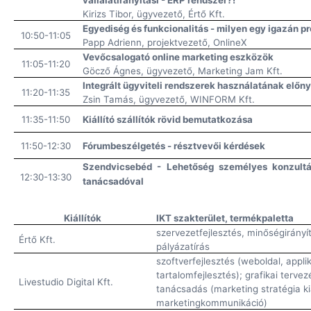
vállalatirányítási - ERP rendszer?!
Kirizs Tibor, ügyvezető, Értő Kft.
Egyediség és funkcionalitás - milyen egy igazán 
10:50-11:05
Papp Adrienn, projektvezető, OnlineX
Vevőcsalogató online marketing eszközök
11:05-11:20
Göcző Ágnes, ügyvezető, Marketing Jam Kft.
Integrált ügyviteli rendszerek használatának előny
11:20-11:35
Zsin Tamás, ügyvezető, WINFORM Kft.
11:35-11:50
Kiállító szállítók rövid bemutatkozása
11:50-12:30
Fórumbeszélgetés - résztvevői kérdések
Szendvicsebéd - Lehetőség személyes konzultác
12:30-13:30
tanácsadóval
Kiállítók
IKT szakterület, termékpaletta
szervezetfejlesztés, minőségirányí
Értő Kft.
pályázatírás
szoftverfejlesztés (weboldal, appl
tartalomfejlesztés); grafikai tervez
Livestudio Digital Kft.
tanácsadás (marketing stratégia ki
marketingkommunikáció)