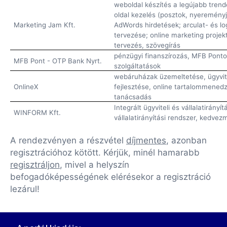
weboldal készítés a legújabb tre
oldal kezelés (posztok, nyereményj
Marketing Jam Kft.
AdWords hirdetések; arculat- és lo
tervezése; online marketing projek
tervezés, szövegírás
pénzügyi finanszírozás, MFB Pont
MFB Pont - OTP Bank Nyrt.
szolgáltatások
webáruházak üzemeltetése, ügyvit
OnlineX
fejlesztése, online tartalommened
tanácsadás
Integrált ügyviteli és vállalatirán
WINFORM Kft.
vállalatirányítási rendszer, kedve
A rendezvényen a részvétel
díjmentes
, azonban
regisztrációhoz kötött. Kérjük, minél hamarabb
regisztráljon
, mivel a helyszín
befogadóképességének elérésekor a regisztráció
lezárul!