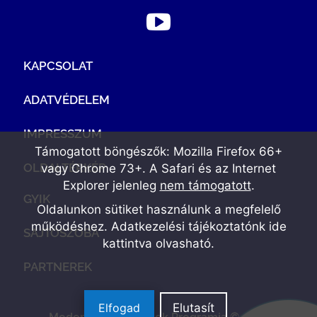
KAPCSOLAT
ADATVÉDELEM
IMPRESSZUM
Támogatott böngészők: Mozilla Firefox 66+
OLDALTÉRKÉP
vagy Chrome 73+. A Safari és az Internet
Explorer jelenleg
nem támogatott
.
GYIK
Oldalunkon sütiket használunk a megfelelő
működéshez. Adatkezelési tájékoztatónk
ide
SAJTÓSZOBA
kattintva olvasható
.
PARTNEREK
Elfogad
Elutasít