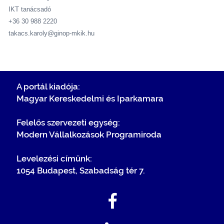
IKT tanácsadó
+36 30 988 2220
takacs.karoly@ginop-mkik.hu
A portál kiadója:
Magyar Kereskedelmi és Iparkamara
Felelős szervezeti egység:
Modern Vállalkozások Programiroda
Levelezési címünk:
1054 Budapest, Szabadság tér 7.