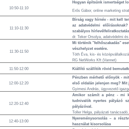
Hogyan építsünk ismertséget lo
10:50-11:10
Erős Gábor, online marketing stra
Bírság vagy hírnév - mit kell 
az adatvédelmi előírásoknak
11:10-11:30
szabályos hírlevélfeliratkoztatá
dr. Teker Orsolya, adatvédelmi é
Mi történik "felhőszakadás" ese
vészhelyzet esetére
.
11:30-11:50
Tóth Éva, kis- és középvállalkoz
RG NetWorks Kft (Vannet)
11:50-12:00
Kiállító szállítók rövid bemutat
Pénzben mérhető előnyök - mit
12:00-12:20
első oldalán jelenjen meg? Mit 
Gyimesi András, ügyvezető igazga
Amikor számít a pénz - mi ke
tudnivalók nyertes pályázó s
12:20-12:40
pályázóval.
Toller Helga
, pályázati tanácsadó,
Nyereménysorsolás – a résztv
12:40-13:00
használat kisorsolása