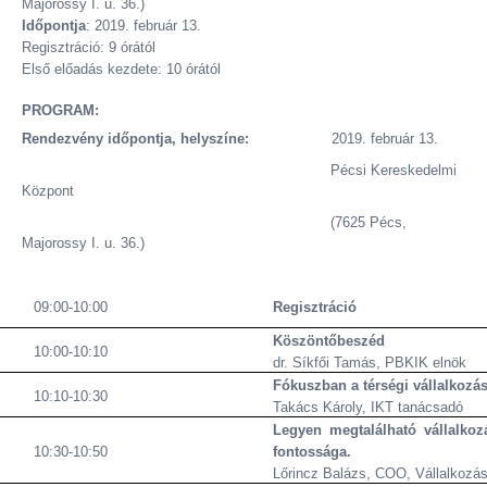
Majorossy I. u. 36.)
Időpontja
: 2019. február 13.
Regisztráció: 9 órától
Első előadás kezdete: 10 órától
PROGRAM:
Rendezvény időpontja, helyszíne:
2019. február 13.
Pécsi Kereskedelmi
Központ
(7625 Pécs,
Majorossy I. u. 36.)
09:00-10:00
Regisztráció
Köszöntőbeszéd
10:00-10:10
dr. Síkfői Tamás, PBKIK elnök
Fókuszban a térségi vállalkozá
10:10-10:30
Takács Károly, IKT tanácsadó
Legyen megtalálható vállalkoz
10:30-10:50
fontossága.
Lőrincz Balázs, COO, Vállalkozás