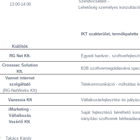
Szendvicsebéd –
13:00-14:00
Lehetőség személyes konzultáció
IKT szakterület, termékpaletta
Kiállítók
RG Net Kft.
Egyedi hardver-, szoftverfejlesz
Crosssec Solution
B2B szoftvermegoldásokra specia
Kft.
Vannet internet
szolgáltató
Telekommunikáció - műholdas és
(RG-NetWorks Kft)
Vanessia Kft
Vállalkozásfejlesztési és pályáz
iMarketing -
Saját fejlesztésű bérelhető kon
Vállalkozás
irányítási szoftverek bérbeadása
Vezérlő Kft
.
* Takács Károly