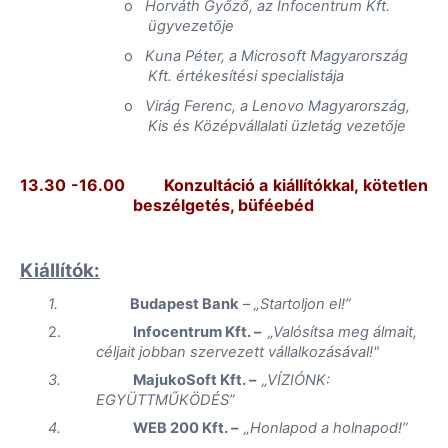
o
Horváth Győző, az
Infocentrum
Kft.
ügyvezetője
o
Kuna Péter, a Microsoft Magyarország
Kft. értékesítési specialistája
o
Virág Ferenc,
a Lenovo Magyarország,
Kis és Középvállalati
üzletág vezetője
13.30 -16.00
Konzultáció a kiállítókkal, kötetlen
beszélgetés, büféebéd
Kiállítók:
1.
Budapest Bank
–
„Startoljon el!”
2.
Infocentrum
Kft.
–
„
Valósítsa meg álmait,
céljait jobban szervezett vállalkozásával!"
3.
MajukoSoft
Kft.
–
„
VÍZIÓNK:
EGYÜTTMŰKÖDÉS”
4.
WEB 200 Kft.
–
„
Honlapod a holnapod!”