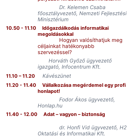
Dr. Kelemen Csaba
főosztályvezető, Nemzeti Fejlesztési
Minisztérium
10.50 - 11.10
Időgazdálkodás informatikai
megoldásokkal
Hogyan valósíthatjuk meg
céljainkat hatékonyabb
szervezéssel?
Horváth Győző ügyvezető
igazgató,
Infocentrum
Kft.
11.10 – 11.20
Kávészünet
11.20 - 11.40
Vállalkozása megérdemel egy profi
honlapot!
Fodor Ákos ügyvezető,
Honlap.hu
11.40 - 12.00
Adat – vagyon – biztonság
dr.
Honfi Vid ügyvezető, H2
Oktatási és Informatikai Kft.