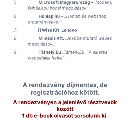
5.
Microsoft Magyarország –
„Modern,
felhőalapú irodai megoldások”
6.
Honlap.hu
–
„
Honlap és
webshop
eredményekkel”
7.
ITWise
Kft.
Lenovo
8.
Mimézis Kft
. „
Jövőbe mutató webes
.”
megoldások
9.
Tárhely
.Eu
„
Tárhely.Eu
- A sikeres
weboldalak helye”
A rendezvény díjmentes, de
regisztrációhoz kötött.
A rendezvényen a jelenlévő résztvevők
között
1 db e-book olvasót sorsolunk ki.