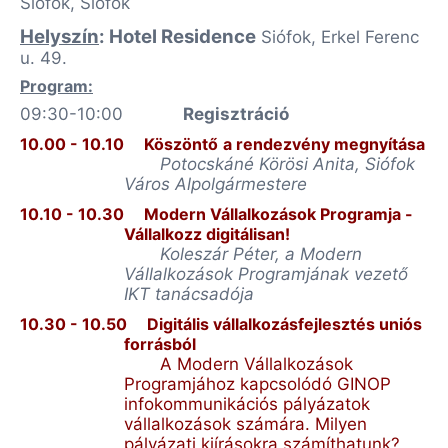
Siófok, Siófok
Helyszín
: Hotel Residence
Siófok, Erkel Ferenc
u. 49.
Program:
09:30-10:00
Regisztráció
10.00 - 10.10
Köszöntő
a rendezvény megnyítása
Potocskáné Körösi Anita, Siófok
Város Alpolgármestere
10.10 - 10.30
Modern Vállalkozások Programja -
Vállalkozz digitálisan!
Koleszár Péter, a Modern
Vállalkozások Programjának
vezető
IKT
tanácsadója
10.30 - 10.50
Digitális vállalkozásfejlesztés uniós
forrásból
A Modern Vállalkozások
Programjához kapcsolódó GINOP
infokommunikációs pályázatok
vállalkozások számára. Milyen
pályázati kiírásokra számíthatunk?