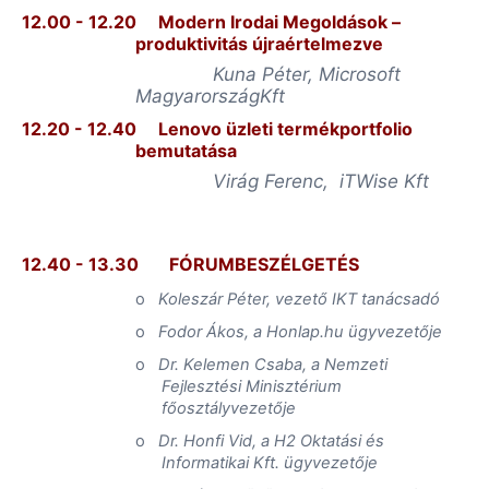
12.00 - 12.20
Modern Irodai Megoldások –
produktivitás újraértelmezve
Kuna Péter, Microsoft
MagyarországKft
12.20 - 12.40
Lenovo üzleti termékportfolio
bemutatása
Virág Ferenc
,
iTWise
Kft
12.40 - 13.30
FÓRUMBESZÉLGETÉS
o
Koleszár Péter, vezető IKT tanácsadó
o
Fodor Ákos, a Honlap.hu ügyvezetője
o
Dr. Kelemen Csaba, a Nemzeti
Fejlesztési Minisztérium
főosztályvezetője
o
Dr. Honfi Vid, a H2 Oktatási és
Informatikai Kft. ügyvezetője