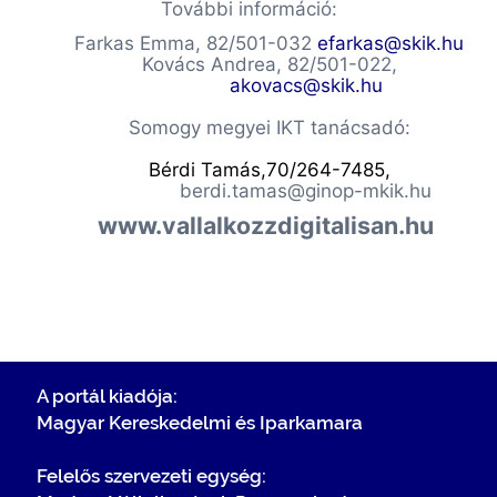
További információ:
Farkas Emma, 82/501-032
efarkas@skik.hu
Kovács Andrea, 82/501-022,
akovacs@skik.hu
Somogy megyei IKT tanácsadó:
Bérdi
Tamás,70/264-7485,
berdi.tamas@ginop-mkik.hu
www.vallalkozzdigitalisan.hu
A portál kiadója:
Magyar Kereskedelmi és Iparkamara
Felelős szervezeti egység: