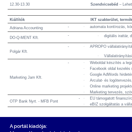
12.30-13.30
Szendvicsebéd
– Lehet
Kiállítók
IKT szakterület, termék
-
·
automata kontírozás, kö
Adriana Accounting
-
·
digitális irattár
DO-Q-MENT Kft.
-
·
APROPO vállalatirányítá
Polgár Kft.
·
Vállalatirányít
-
·
Weboldal készítés a leg
·
Facebook oldal kezelés 
·
Google AdWords hirdeté
Marketing Jam Kft.
·
Arculat- és logótervezés
·
Online marketing projekt
·
Marketing tervezés, szö
-
·
EU támogatott finanszí
OTP Bank Nyrt. - MFB Pont
·
eBIZ szolgáltatás a vál
A portál kiadója: