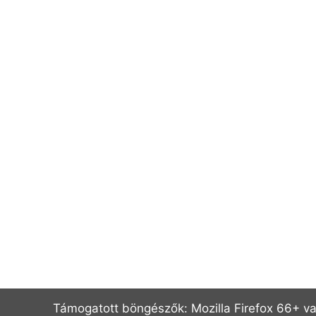
Támogatott böngészők: Mozilla Firefox 66+ va