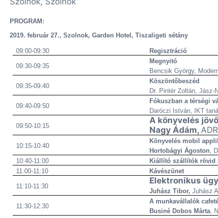
Szolnok, Szolnok
PROGRAM:
2019. február 27., Szolnok,
Garden Hotel, Tiszaligeti sétány
09:00-09:30
Regisztráció
Megnyitó
09:30-09:35
Bencsik György, Modern
Köszöntőbeszéd
09:35-09:40
Dr. Pintér Zoltán, Jász
Fókuszban a térségi v
09:40-09:50
Daróczi István, IKT tan
A könyvelés jövő
09:50-10:15
Nagy Ádám,
ADR
Könyvelés mobil applik
10:15-10:40
Hortobágyi Ágoston
, 
10:40-11:00
Kiállító szállítók röv
11:00-11:10
Kávészünet
Elektronikus üg
11:10-11:30
Juhász Tibor,
Juhász A
A munkavállalók cafeté
11:30-12:30
Businé Dobos Márta
, 