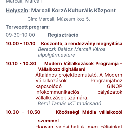
Marcali, Marcali
Helyszín
: Marcali Korzó Kulturális Központ
Cím: Marcali, Múzeum köz 5.
Tervezett program:
09:30-10:00
Regisztráció
10.00 - 10.10
Köszöntő, a rendezvény megnyitása
Bereczk Balázs Marcali Város
alpolgármestere
10.10 - 10.30
Modern Vállalkozások Programja -
Vállalkozz digitálisan!
Általános projektbemutató. A Modern
Vállalkozások Programjához
kapcsolódó GINOP
infokommunikációs pályázatok
vállalkozások számára.
Bérdi
Tamás IKT tanácsadó
10.30 - 10.50
Közösségi Média vállalkozói
szemmel
Hogyan valósíthatjuk meg céljainkat