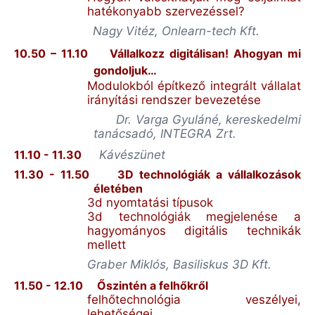
hatékonyabb szervezéssel?
Nagy Vitéz,
Onlearn-tech
Kft.
10.50 – 11.10
Vállalkozz digitálisan! Ahogyan mi
gondoljuk…
Modulokból építkező integrált vállalat
irányítási rendszer bevezetése
Dr. Varga Gyuláné, kereskedelmi
tanácsadó, INTEGRA
Zrt
.
11.10 - 11.30
Kávészünet
11.30 - 11.50
3D technológiák a vállalkozások
életében
3d nyomtatási típusok
3d technológiák megjelenése a
hagyományos digitális technikák
mellett
Graber
Miklós,
Basiliskus
3D Kft.
11.50 - 12.10
Őszintén a felhőkről
felhőtechnológia
veszélyei,
lehetőségei