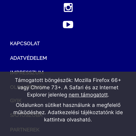
KAPCSOLAT
ADATVÉDELEM
IMPRESSZUM
Támogatott böngészők: Mozilla Firefox 66+
OLDALTÉRKÉP
vagy Chrome 73+. A Safari és az Internet
Explorer jelenleg
nem támogatott
.
GYIK
Oldalunkon sütiket használunk a megfelelő
működéshez. Adatkezelési tájékoztatónk
ide
SAJTÓSZOBA
kattintva olvasható
.
PARTNEREK