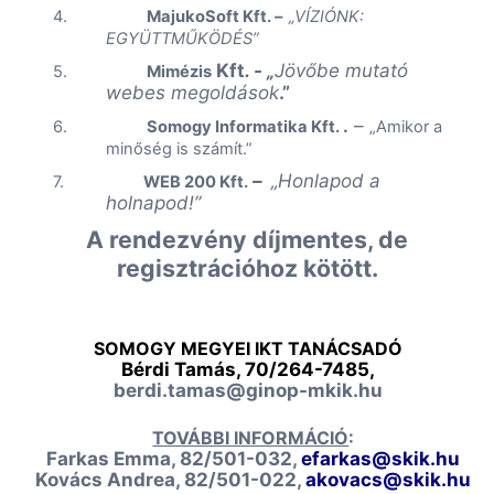
4.
MajukoSoft
Kft.
–
„
VÍZIÓNK:
EGYÜTTMŰKÖDÉS”
Kft
. - „
Jövőbe mutató
5.
Mimézis
webes megoldások
.”
.
–
6.
Somogy Informatika
Kft.
„Amikor a
minőség is számít.”
–
„
Honlapod a
7.
WEB 200 Kft.
holnapod!”
A rendezvény díjmentes, de
regisztrációhoz kötött.
SOMOGY MEGYEI IKT TANÁCSADÓ
Bérdi
Tamás, 70/264-7485,
berdi.tamas@ginop-mkik.hu
TOVÁBBI INFORMÁCIÓ
:
Farkas Emma, 82/501-032,
efarkas@skik.hu
Kovács Andrea, 82/501-022,
akovacs@skik.hu