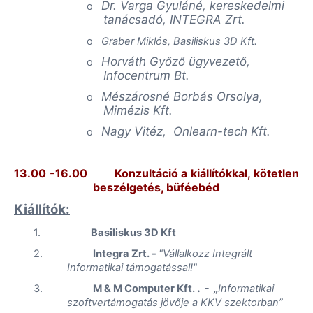
Dr. Varga Gyuláné, kereskedelmi
o
tanácsadó, INTEGRA
Zrt.
o
Graber
Miklós,
Basiliskus
3D Kft.
Horváth Győző ügyvezető,
o
Infocentrum
Bt.
Mészárosné Borbás Orsolya,
o
Mimézis Kft.
Nagy Vitéz,
Onlearn-tech
Kft.
o
13.00 -16.00
Konzultáció a kiállítókkal, kötetlen
beszélgetés, büféebéd
Kiállítók:
1.
Basiliskus
3D Kft
2.
Integra
Zrt
. -
"Vállalkozz Integrált
Informatikai támogatással!"
.
-
„
3.
M & M Computer
Kft.
Informatikai
szoftvertámogatás jövője a KKV szektorban”