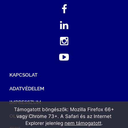
KAPCSOLAT
ADATVÉDELEM
IMPRESSZUM
Támogatott böngészők: Mozilla Firefox 66+
OLDALTÉRKÉP
vagy Chrome 73+. A Safari és az Internet
Explorer jelenleg
nem támogatott
.