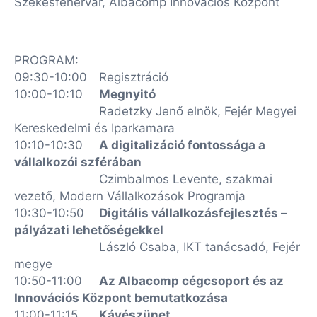
Székesfehérvár, Albacomp Innovációs Központ
PROGRAM:
09:30-10:00
Regisztráció
10:00-10:10
Megnyitó
Radetzky Jenő elnök, Fejér Megyei
Kereskedelmi és Iparkamara
10:10-10:30
A digitalizáció fontossága a
vállalkozói szférában
Czimbalmos Levente, szakmai
vezető, Modern Vállalkozások Programja
10:30-10:50
Digitális vállalkozásfejlesztés –
pályázati lehetőségekkel
László Csaba, IKT tanácsadó, Fejér
megye
10:50-11:00
Az Albacomp cégcsoport és az
Innovációs Központ bemutatkozása
11:00-11:15
Kávészünet