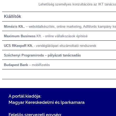
Lehetőség személyes konzultációra az IKT tanácsad
Kiállítók
Mimézis Kft.
.
– weboldalkészítés, online marketing, AdWords kampány ke
Maximum Business
.Kft. - online vállalkozások építésé
UCS RKeepeR Kft.
- vendéglátóipari elszámoltató rendszerek
Széchenyi Programiroda – pályázati tanácsadás
Budapest Bank
– mobilfizetés
A portál kiadója:
Magyar Kereskedelmi és Iparkamara
Felelős szervezeti egység: