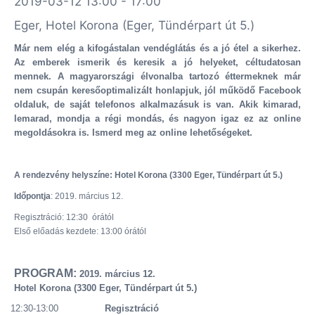
2019-03-12 13:00 - 17:00
Eger, Hotel Korona (Eger, Tündérpart út 5.)
Már nem elég a kifogástalan vendéglátás és a jó étel a sikerhez.
Az emberek ismerik és keresik a jó helyeket, céltudatosan
mennek. A magyarországi élvonalba tartozó éttermeknek már
nem csupán keresőoptimalizált honlapjuk, jól működő Facebook
oldaluk, de saját telefonos alkalmazásuk is van. Akik kimarad,
lemarad, mondja a régi mondás, és nagyon igaz ez az online
megoldásokra is. Ismerd meg az online lehetőségeket.
A rendezvény helyszíne:
Hotel Korona (3300 Eger, Tündérpart út 5.)
Időpontja
: 2019. március 12.
Regisztráció: 12:30 órától
Első előadás kezdete: 13:00 órától
PROGRAM:
2019. március 12.
Hotel Korona (3300 Eger, Tündérpart út 5.)
12:30-13:00
Regisztráció