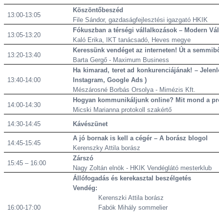
Köszöntőbeszéd
13:00-13:05
File Sándor, gazdaságfejlesztési igazgató HKIK
Fókuszban a térségi vállalkozások – Modern Vá
13:05-13:20
Kaló Erika, IKT tanácsadó, Heves megye
Keressünk vendéget az interneten! Út a semmib
13:20-13:40
Barta Gergő - Maximum Business
Ha kimarad, teret ad konkurenciájának! – Jelen
13:40-14:00
Instagram, Google Ads )
Mészárosné Borbás Orsolya - Mimézis Kft.
Hogyan kommunikáljunk online? Mit mond a pr
14:00-14:30
Micski Marianna protokoll szakértő
14:30-14:45
Kávészünet
A jó bornak is kell a cégér – A borász blogol
14:45-15:45
Kerenszky Attila borász
Zárszó
15:45 – 16:00
Nagy Zoltán elnök - HKIK Vendéglátó mesterklub
Állófogadás
és kerekasztal beszélgetés
Vendég:
Kerenszki Attila borász
16:00-17:00
Fabók Mihály sommelier