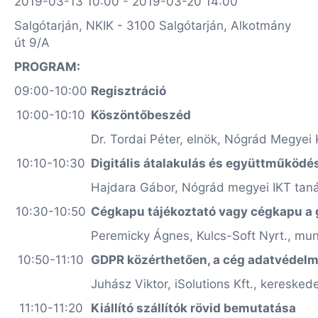
2019-03-13 10:00 - 2019-03-20 14:00
Salgótarján, NKIK - 3100 Salgótarján, Alkotmány
út 9/A
PROGRAM:
09:00-10:00
Regisztráció
10:00-10:10
Köszöntőbeszéd
Dr. Tordai Péter, elnök, Nógrád Megyei
10:10-10:30
Digitális átalakulás és együttműködé
Hajdara Gábor, Nógrád megyei IKT tan
10:30-10:50
Cégkapu tájékoztató vagy cégkapu a 
Peremicky Ágnes, Kulcs-Soft Nyrt., mu
10:50-11:10
GDPR közérthetően, a cég adatvédelm
Juhász Viktor, iSolutions Kft., keresked
11:10-11:20
Kiállító szállítók rövid bemutatása