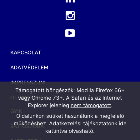
KAPCSOLAT
ADATVÉDELEM
IMPRESSZUM
Támogatott böngészők: Mozilla Firefox 66+
OLDALTÉRKÉP
vagy Chrome 73+. A Safari és az Internet
Explorer jelenleg
nem támogatott
.
GYIK
Oldalunkon sütiket használunk a megfelelő
működéshez. Adatkezelési tájékoztatónk
ide
SAJTÓSZOBA
kattintva olvasható
.