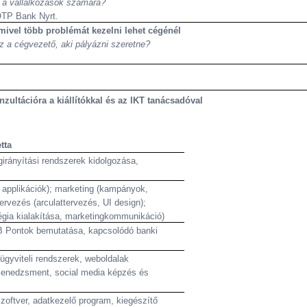
l a vállalkozások számára?
OTP Bank Nyrt.
mivel több problémát kezelni lehet cégénél
z a cégvezető, aki pályázni szeretne?
ultációra a kiállítókkal és az IKT tanácsadóval
tta
girányítási rendszerek kidolgozása,
l, applikációk); marketing (kampányok,
 tervezés (arculattervezés, UI design);
égia kialakítása, marketingkommunikáció)
B Pontok bemutatása, kapcsolódó banki
ügyviteli rendszerek, weboldalak
mmenedzsment,
social
media
képzés és
zoftver, adatkezelő program, kiegészítő