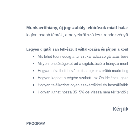
Munkaerőhiány, új jogszabályi előírások miatt halas
legfontosabb témák, amelyekről szó lesz rendezvényünk
Legyen digitálisan felkészült vállalkozása és járjon a ko
Mit lehet tudni eddig a turisztikai adatszolgáltatás be
Milyen lehetőségeket ad a digitalizáció a hiányzó mun
Hogyan növelheti bevételeit a legkorszerűbb marketin
Hogyan kaphat a cégére szabott, az Ön idejéhez igazod
Hogyan találkozhat olyan szakértőkkel és beszállítók
Hogyan juthat hozzá 35+5%-os vissza nem térítendő 
Kérjük
PROGRAM: