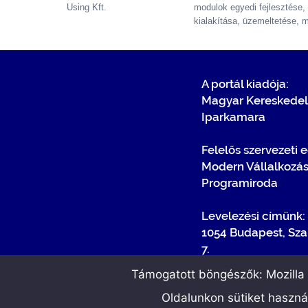
Using
Kft.
modulok egyedi fejlesztése,
kialakítása, üzemeltetése, 
A portál kiadója:
Magyar Kereskedel
Iparkamara
Felelős szervezeti 
Modern Vállalkozá
Programiroda
Levelezési címünk:
1054 Budapest, Sza
7.
Támogatott böngészők: Mozilla F
Oldalunkon sütiket haszn