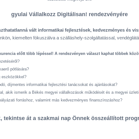
gyulai Vállalkozz Digitálisan! rendezvényére
zthatatlanná vált informatikai fejlesztések, kedvezményes és vis
ön, kiemelten fókuszálva a szálláshely-szolgáltatással, vendéglátás
nkurencia előtt több lépéssel! A rendezvényen választ kaphat többek köz
vezetéséről?
kaerő pótlására?
g eszközökkel?
ó, díjmentes informatikai fejlesztési tanácsokat és ajánlásokat?
kal, akik ismerik a Békés megyei vállalkozások működését és a megyei üzleti
pályázati forráshoz, valamint más kedvezményes finanszírozáshoz?
, tekintse át a szakmai nap Önnek összeállított prog