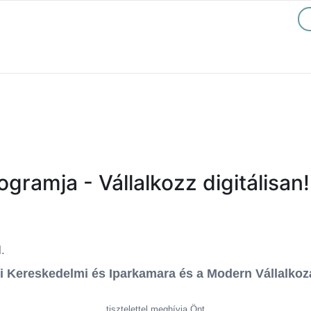
gramja - Vállalkozz digitálisan!
.
 Kereskedelmi és Iparkamara és a Modern Vállalko
tisztelettel meghívja Önt