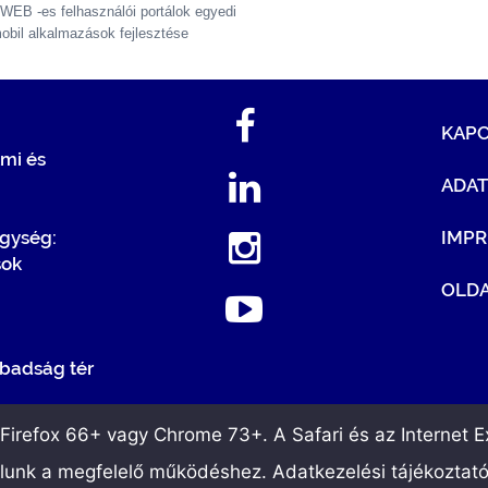
 WEB -es felhasználói portálok egyedi
mobil alkalmazások fejlesztése
KAP
mi és
ADA
egység:
IMP
sok
OLDA
badság tér
irefox 66+ vagy Chrome 73+. A Safari és az Internet Ex
álunk a megfelelő működéshez. Adatkezelési tájékoztat