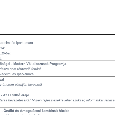
kedelmi és Iparkamara
zök
019-ben
t.
hetőségei - Modern Vállalkozások Programja
issza nem térítendő forrás!
kedelmi és Iparkamara
za!
y étterem példáján keresztül
- Az IT felhő ereje
gáltatás bevezetéséről? Milyen fejlesztésekre lehet szükség informatikai rends
l - Önálló és támogatással kombinált hitelek