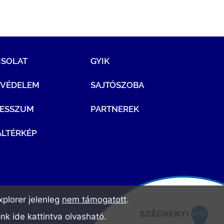
CSOLAT
GYIK
TVÉDELEM
SAJTÓSZOBA
RESSZUM
PARTNEREK
LTÉRKÉP
plorer jelenleg
nem támogatott
.
ónk
ide kattintva olvasható
.