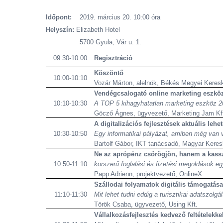
Időpont:
2019. március 20. 10:00 óra
Helyszín:
Elizabeth Hotel
5700 Gyula, Vár u. 1.
09:30-10:00
Regisztráció
Köszöntő
10:00-10:10
Vozár Márton, alelnök, Békés Megyei Keres
Vendégcsalogató online marketing eszkö
10:10-10:30
A TOP 5 kihagyhatatlan marketing eszköz 2
Göcző
Ágnes, ügyvezető, Marketing Jam Kf
A digitalizációs fejlesztések aktuális le
10:30-10:50
Egy informatikai pályázat, amiben még van v
Bartolf
Gábor, IKT tanácsadó, Magyar Keres
Ne az aprópénz
csörögjön
, hanem a kass
10:50-11:10
korszerű foglalási és fizetési megoldások eg
Papp Adrienn, projektvezető,
OnlineX
Szállodai folyamatok digitális támogatása 
11:10-11:30
Mit lehet tudni eddig a turisztikai adatszol
Török Csaba, ügyvezető,
Using
Kft.
Vállalkozásfejlesztés kedvező feltételekke