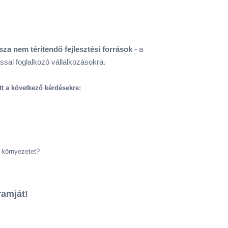
sza nem térítendő fejlesztési források
- a
sal foglalkozó vállalkozásokra.
ött a következő kérdésekre:
 környezetet?
ramját!