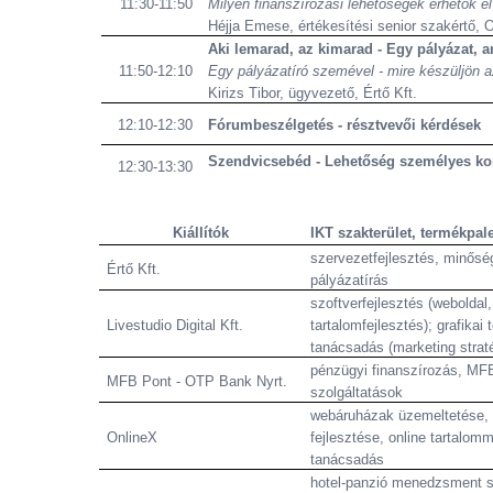
11:30-11:50
Milyen finanszírozási lehetőségek érhetők e
Héjja Emese, értékesítési
senior
szakértő, 
Aki lemarad, az kimarad -
Egy pályázat, a
11:50-12:10
Egy pályázatíró szemével - mire készüljön a
Kirizs Tibor, ügyvezető, Értő Kft.
12:10-12:30
Fórumbeszélgetés - résztvevői kérdések
Szendvicsebéd - Lehetőség személyes konz
12:30-13:30
Kiállítók
IKT szakterület, termékpale
szervezetfejlesztés, minősé
Értő Kft.
pályázatírás
szoftverfejlesztés (webolda
Livestudio
Digital Kft.
tartalomfejlesztés); grafikai
tanácsadás (marketing strat
pénzügyi finanszírozás, MF
MFB Pont - OTP Bank Nyrt.
szolgáltatások
webáruházak üzemeltetése, 
OnlineX
fejlesztése, online tartalo
tanácsadás
hotel-panzió menedzsment s