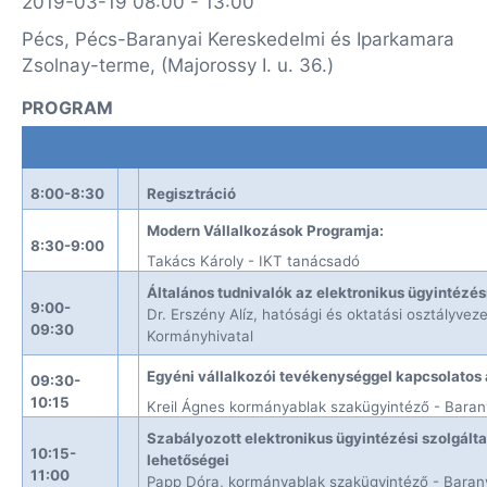
2019-03-19 08:00 - 13:00
Pécs, Pécs-Baranyai Kereskedelmi és Iparkamara
Zsolnay-terme, (Majorossy I. u. 36.)
PROGRAM
8:00-8:30
Regisztráció
Modern Vállalkozások Programja:
8:30-9:00
Takács Károly
- IKT tanácsadó
Általános tudnivalók az elektronikus ügyintézés
9:00-
Dr. Erszény Alíz, hatósági és oktatási osztályvez
09:30
Kormányhivatal
Egyéni vállalkozói tevékenységgel
kapcsolatos
09:30-
10:15
Kreil Ágnes kormányablak szakügyintéző -
Baran
Szabályozott elektronikus ügyintézési szolgál
10:15-
lehetőségei
11:00
Papp Dóra, kormányablak szakügyintéző -
Baran