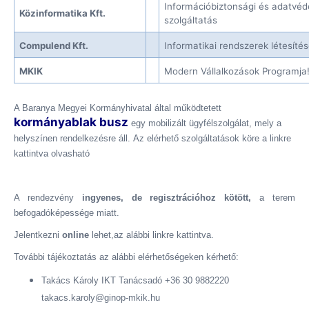
Információbiztonsági és adatvéd
Közinformatika Kft.
szolgáltatás
Compulend Kft.
Informatikai rendszerek létesíté
MKIK
Modern Vállalkozások Programja
A Baranya Megyei Kormányhivatal által működtetett
kormányablak busz
egy mobilizált ügyfélszolgálat, mely a
helyszínen rendelkezésre áll.
Az elérhető szolgáltatások köre a linkre
kattintva olvasható
A rendezvény
ingyenes
, de
regisztrációhoz
kötött,
a terem
befogadóképessége miatt.
Jelentkezni
online
lehet,az alábbi linkre kattintva.
További tájékoztatás az alábbi elérhetőségeken kérhető:
Takács Károly IKT Tanácsadó +36 30 9882220
takacs.karoly@ginop-mkik.hu