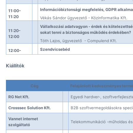
Információbiztonsági megfelelés, GDPR alkalm
11:00-
11:20
Vékás Sándor ügyvezető - Közinformatika Kft.
Vállalkozási adatvagyon - érdek és kötelezettsé
11:20-
sokat tenni a biztonságos működés érdekében?
12:00
Tóth Lajos, ügyvezető - Compulend Kft.
Szendvicsebéd
12:00-
Kiállítók
Cég
Felajánlott kedvezményes termé
RG Net Kft.
Egyedi hardver-, szoftverfejlesz
Crosssec Solution Kft.
B2B szoftvermegoldásokra specia
Vannet internet
Telekommunikáció -műholdas és 
szolgáltató