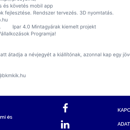
 követés mobil app
 fejlesztése. Rendszer tervezés. 3D nyomtatás.
hu
ft. Ipar 4.0 Mintagyárak kiemelt projekt
ok Programja!
t átadja a névjegyét a kiállítónak, azonnal kap egy jö
r@bkmkik.hu
KAP
mi és
ADA