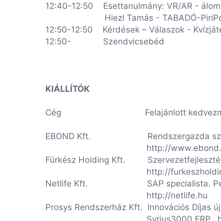
12:40-12:50 Esettanulmány: VR/AR - álom
Hiezl Tamás - TABADÓ-PiriPont
12:50-12:50 Kérdések – Válaszok - Kvízját
12:50- Szendvicsebéd
KIÁLLÍTÓK
Cég Felajánlott kedvezményes te
EBOND Kft. Rendszergazda szolgált
http://www.ebond.h
Fürkész Holding Kft. Szervezetfejlesztés
http://furkeszholding.
Netlife Kft. SAP specialista. Pepper 
http://netlife.hu
Prosys Rendszerház Kft. Innovációs Díjas ú
Syrius3000 ERP. http://p