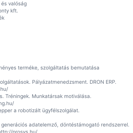
 és valóság
y kft.
ék
rméke, szolgáltatás bemutatása
atások. Pályázatmenedzsment. DRON ERP.
u/
. Tréningek. Munkatársak motiválása.
hu/
a robotizált ügyfélszolgálat.
j generációs adatelemző, döntéstámogató rendszerrel.
rosys.hu/