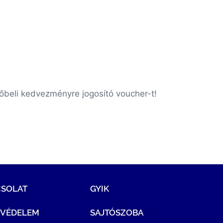
vőbeli kedvezményre jogosító voucher-t!
CSOLAT
GYIK
TVÉDELEM
SAJTÓSZOBA