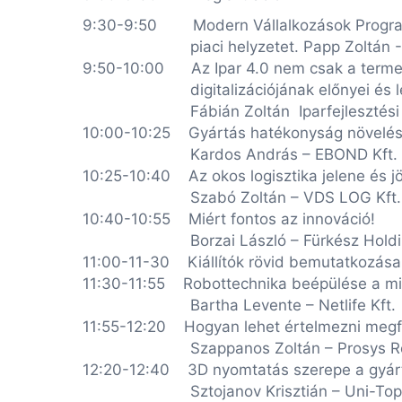
9:30-9:50 Modern Vállalkozások Programja:
piaci helyzetet. Papp Zoltán - I
9:50-10:00 Az Ipar 4.0 nem csak a termelő 
digitalizációjának előnyei és leh
Fábián Zoltán Iparfejlesztési tanácsa
10:00-10:25 Gyártás hatékonyság növelés
Kardos András – EBOND Kft.
10:25-10:40 Az okos logisztika jelene és j
Szabó Zoltán – VDS LOG Kft.
10:40-10:55 Miért fontos az innováció!
Borzai László – Fürkész Holdi
11:00-11-30 Kiállítók rövid bemutatkozása
11:30-11:55 Robottechnika beépülése a m
Bartha Levente – Netlife Kft.
11:55-12:20 Hogyan lehet értelmezni megfe
Szappanos Zoltán – Prosys Rends
12:20-12:40 3D nyomtatás szerepe a gyá
Sztojanov Krisztián – Uni-Top Co