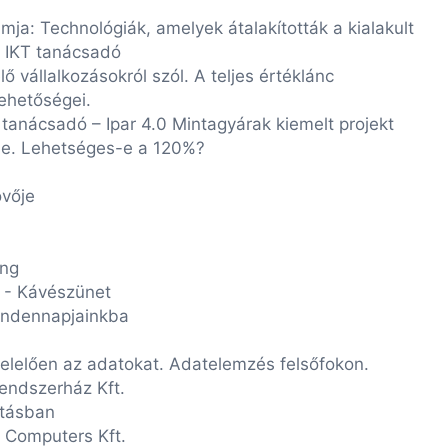
 Technológiák, amelyek átalakították a kialakult
KT tanácsadó
vállalkozásokról szól. A teljes értéklánc
etőségei.
dó – Ipar 4.0 Mintagyárak kiemelt projekt
e. Lehetséges-e a 120%?
övője
ng
 - Kávészünet
indennapjainkba
lelően az adatokat. Adatelemzés felsőfokon.
zerház Kft.
rtásban
mputers Kft.