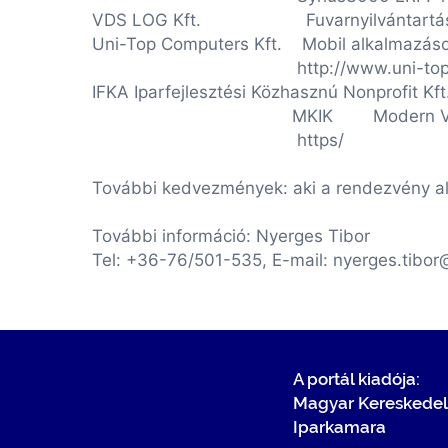
VDS LOG Kft. Fuvarnyilvántartás és
Uni-Top Computers Kft. Mobil alkalmazások
http://www.uni-top.
IFKA Iparfejlesztési Közhasznú Nonprofit K
MKIK Modern Vállalkozás
https/
További kedvezmények: aki a rendezvény alat
További információ: Nyerges Tibor
Tel: +36-76/501-535, E-mail: nyerges.tibo
A portál kiadója:
Magyar Kereskedel
Iparkamara