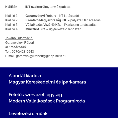
Kiállítók
IKT szakterület, termékpaletta
Kiállító 1
Garamvölgyi Róbert -
IKT tanácsadó
Kiállító 2
Kreativo Magyarország Kft. –
pályázati tanácsadás
Kiállító 3
Vállalkozás Vezérlő Kft. –
iMarketing tanácsadás
Kiállító 4
MiniCRM Zrt. –
ügyfélkezelő rendszer
További Információ:
Garamvölgyi Róbert
IKT tanácsadó
Tel.: 0670/428-0543
E-mail: garamvolgyi.robert@ginop-mkik.hu
A portál kiadója:
Magyar Kereskedelmi és Iparkamara
Felelős szervezeti egység:
Modern Vállalkozások Programiroda
Levelezési címünk: