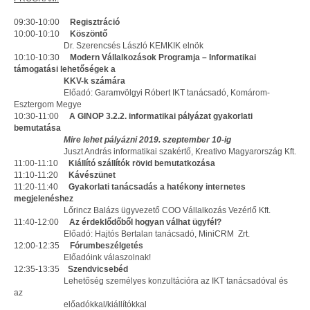
09:30-10:00
Regisztráció
10:00-10:10
Köszöntő
Dr. Szerencsés László KEMKIK elnök
10:10-10:30
Modern Vállalkozások Programja – Informatikai
támogatási lehetőségek a
KKV-k
számára
Előadó: Garamvölgyi Róbert IKT tanácsadó, Komárom-
Esztergom Megye
10:30-11:00
A GINOP 3.2.2. informatikai pályázat gyakorlati
bemutatása
Mire lehet pályázni 2019. szeptember 10-ig
Juszt András informatikai szakértő, Kreativo Magyarország Kft.
11:00-11:10
Kiállító szállítók rövid bemutatkozása
11:10-11:20
Kávészünet
11:20-11:40
Gyakorlati tanácsadás a hatékony internetes
megjelenéshez
Lőrincz Balázs ügyvezető COO Vállalkozás Vezérlő Kft.
11:40-12:00
Az érdeklődőből hogyan válhat ügyfél?
Előadó: Hajtós Bertalan tanácsadó, MiniCRM Zrt.
12:00-12:35
Fórumbeszélgetés
Előadóink válaszolnak!
12:35-13:35
Szendvicsebéd
Lehetőség személyes konzultációra az IKT tanácsadóval és
az
előadókkal/kiállítókkal