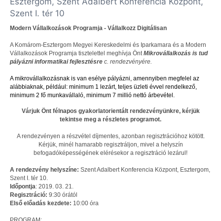
Esztergom, Szent Adalbert Konferencia Központ,
Szent I. tér 10
Modern Vállalkozások Programja - Vállalkozz Digitálisan
A Komárom-Esztergom Megyei Kereskedelmi és Iparkamara és a Modern
Vállalkozások Programja tisztelettel meghívja Önt
Mikrovállalkozás is tud
pályázni informatikai fejlesztésre
c. rendezvényére.
A mikrovállalkozásnak is van esélye pályázni, amennyiben megfelel az
alábbiaknak, például: minimum 1 lezárt, teljes üzleti évvel rendelkező,
minimum 2 fő munkavállaló, minimum 7 millió nettó árbevétel.
Várjuk Önt félnapos gyakorlatorientált rendezvényünkre, kérjük
tekintse meg a részletes programot.
A rendezvényen a részvétel
díjmentes
, azonban regisztrációhoz kötött.
Kérjük, minél hamarabb
regisztráljon
, mivel a helyszín
befogadóképességének elérésekor a regisztráció lezárul!
A rendezvény helyszíne:
Szent Adalbert Konferencia Központ, Esztergom,
Szent I. tér 10.
Időpontja
: 2019. 03. 21.
Regisztráció:
9:30 órától
Első előadás kezdete:
10:00 óra
PROGRAM: