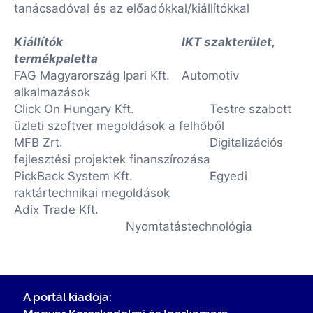
tanácsadóval és az előadókkal/kiállítókkal
Kiállítók
IKT szakterület,
termékpaletta
FAG Magyarország Ipari Kft.
Automotiv
alkalmazások
Click On Hungary Kft.
Testre szabott
üzleti szoftver megoldások a felhőből
MFB Zrt.
Digitalizációs
fejlesztési projektek finanszírozása
PickBack System Kft.
Egyedi
raktártechnikai megoldások
Adix Trade Kft.
Nyomtatástechnológia
A portál kiadója: