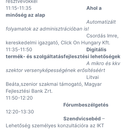
résztvevőkkel
11:15-11:35
Ahol a
minőség az alap
Automatizált
folyamatok az adminisztrációban is!
Csordás Imre,
kereskedelmi igazgató, Click On Hungary Kft.
11:35-11:50
Digitális
termék- és szolgáltatásfejlesztési lehetőségek
A mikro és kkv
szektor versenyképességének erősítéséért
Litvai
Beáta,szenior szakmai támogató, Magyar
Fejlesztési Bank Zrt.
11:50-12:20
Fórumbeszélgetés
12:20-13:30
Szendvicsebéd
–
Lehetőség személyes konzultációra az IKT