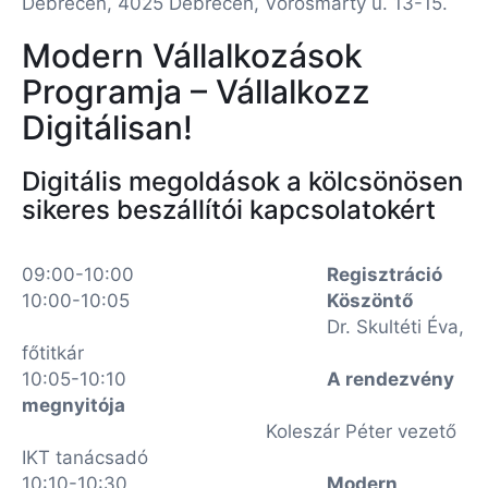
Debrecen, 4025 Debrecen, Vörösmarty u. 13-15.
Modern Vállalkozások
Programja – Vállalkozz
Digitálisan!
Digitális megoldások a kölcsönösen
sikeres beszállítói kapcsolatokért
09:00-10:00
Regisztráció
10:00-10:05
Köszöntő
Dr. Skultéti Éva,
főtitkár
10:05-10:10
A rendezvény
megnyitója
Koleszár Péter vezető
IKT tanácsadó
10:10-10:30
Modern