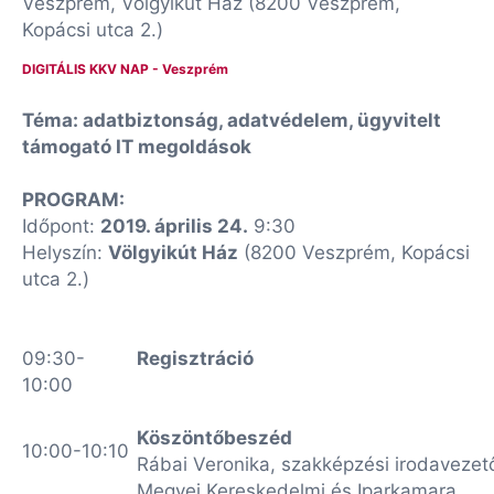
Veszprém, Völgyikút Ház (8200 Veszprém,
Kopácsi utca 2.)
DIGITÁLIS KKV NAP - Veszprém
Téma: adatbiztonság, adatvédelem, ügyvitelt
támogató IT megoldások
PROGRAM:
Időpont:
2019. április 24.
9:30
Helyszín:
Völgyikút Ház
(8200 Veszprém, Kopácsi
utca 2.)
09:30-
Regisztráció
10:00
Köszöntőbeszéd
10:00-10:10
Rábai Veronika, szakképzési irodaveze
Megyei Kereskedelmi és Iparkamara