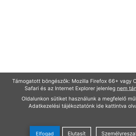
Támogatott böngészők: Mozilla Firefox 66+ vagy 
Safari és az Internet Explorer jelenleg
nem tá
Oldalunkon sütiket használunk a megfelelő m
Adatkezelési tájékoztatónk
ide kattintva ol
Elfogad
Elutasít
Személyresza