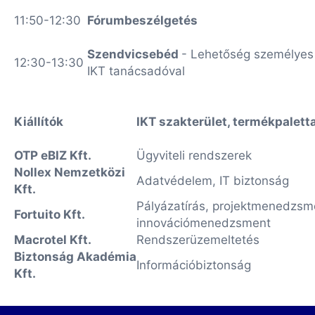
11:50-12:30
Fórumbeszélgetés
Szendvicsebéd
- Lehetőség személyes 
12:30-13:30
IKT tanácsadóval
Kiállítók
IKT szakterület, termékpalett
OTP eBIZ Kft.
Ügyviteli rendszerek
Nollex Nemzetközi
Adatvédelem, IT biztonság
Kft.
Pályázatírás, projektmenedzsm
Fortuito Kft.
innovációmenedzsment
Macrotel Kft.
Rendszerüzemeltetés
Biztonság Akadémia
Információbiztonság
Kft.