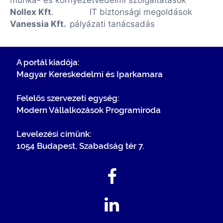
munka- és környezetvédelmi szolgáltatások
Nollex Kft
.
IT biztonsági megoldások
Vanessia Kft.
pályázati tanácsadás
A portál kiadója:
Magyar Kereskedelmi és Iparkamara
Felelős szervezeti egység:
Modern Vállalkozások Programiroda
Levelezési címünk:
1054 Budapest, Szabadság tér 7.