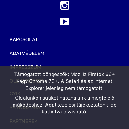
KAPCSOLAT
ADATVÉDELEM
IMPRESSZUM
Támogatott böngészők: Mozilla Firefox 66+
OLDALTÉRKÉP
vagy Chrome 73+. A Safari és az Internet
Explorer jelenleg
nem támogatott
.
GYIK
Oldalunkon sütiket használunk a megfelelő
működéshez. Adatkezelési tájékoztatónk
ide
SAJTÓSZOBA
kattintva olvasható
.
PARTNEREK