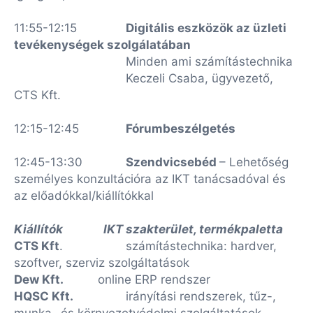
11:55-12:15
Digitális eszközök az üzleti
tevékenységek szolgálatában
Minden ami számítástechnika
Keczeli Csaba, ügyvezető,
CTS Kft.
12:15-12:45
Fórumbeszélgetés
12:45-13:30
Szendvicsebéd
– Lehetőség
személyes konzultációra az IKT tanácsadóval és
az előadókkal/kiállítókkal
Kiállítók
IKT szakterület, termékpaletta
CTS Kft
.
számítástechnika: hardver,
szoftver, szerviz szolgáltatások
Dew Kft.
online ERP rendszer
HQSC Kft.
irányítási rendszerek, tűz-,