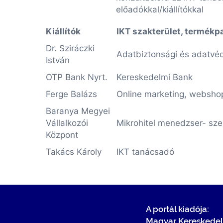
előadókkal/kiállítókkal
Kiállítók
IKT szakterület, termékp
Dr. Sziráczki
Adatbiztonsági és adatvé
István
OTP Bank Nyrt.
Kereskedelmi Bank
Ferge Balázs
Online marketing, websho
Baranya Megyei
Vállalkozói
Mikrohitel menedzser- sze
Központ
Takács Károly
IKT tanácsadó
A portál kiadója:
Magyar Kereskedel