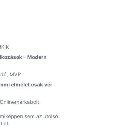
BKIK
alkozások
– Modern
sadó, MVP
mmi elmélet csak vér-
 Onlinemárkabolt
mmiképpen sem az utolsó
tlet