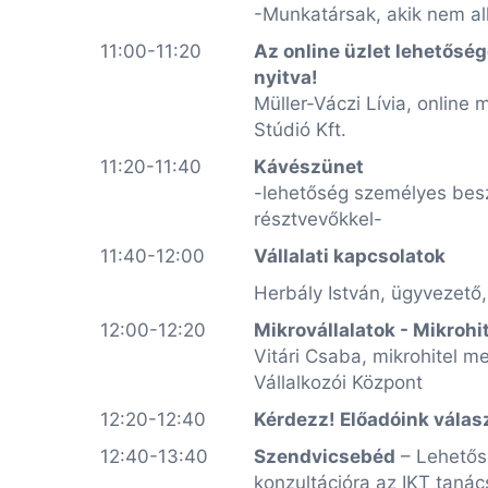
-Munkatársak, akik nem a
11:00-11:20
Az online üzlet lehetőség
nyitva!
Müller-Váczi Lívia, online
Stúdió Kft.
11:20-11:40
Kávészünet
-lehetőség személyes bes
résztvevőkkel-
11:40-12:00
Vállalati kapcsolatok
Herbály István, ügyvezető,
12:00-12:20
Mikrovállalatok - Mikrohi
Vitári Csaba, mikrohitel 
Vállalkozói Központ
12:20-12:40
Kérdezz! Előadóink válas
12:40-13:40
Szendvicsebéd
– Lehetős
konzultációra az IKT taná