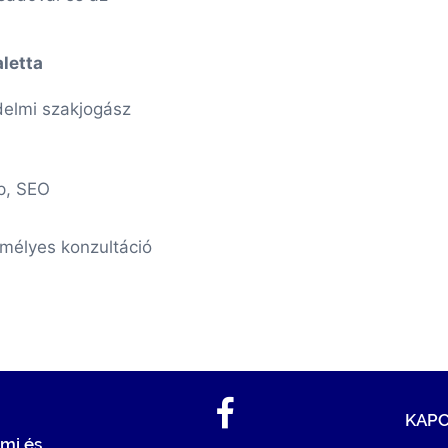
aletta
delmi szakjogász
p, SEO
mélyes konzultáció
KAP
mi és