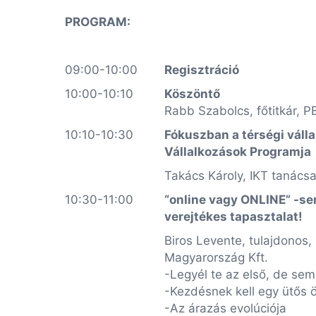
PROGRAM:
09:00-10:00
Regisztráció
10:00-10:10
Köszöntő
Rabb Szabolcs, főtitkár, P
10:10-10:30
Fókuszban a térségi váll
Vállalkozások Programja
Takács Károly, IKT tanác
10:30-11:00
“
online vagy ONLINE” -se
verejtékes tapasztalat!
Biros Levente, tulajdonos,
Magyarország Kft.
-Legyél te az első, de se
-Kezdésnek kell egy ütős ö
-Az árazás evolúciója