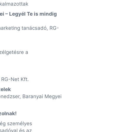
lkalmazottak
ei – Legyél Te is mindig
 marketing tanácsadó, RG-
zélgetésre a
 RG-Net Kft.
telek
menedzser, Baranyai Megyei
zolnak!
ég személyes
csadóval és az