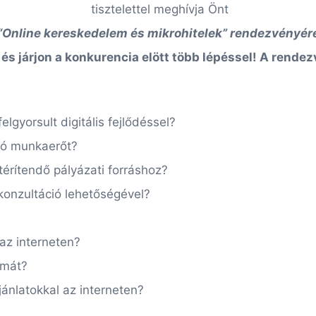
tisztelettel meghívja Önt
“Online kereskedelem és mikrohitelek” rendezvényér
 és járjon a konkurencia elött több lépéssel! A rend
elgyorsult digitális fejlődéssel?
yzó munkaerőt?
érítendő pályázati forráshoz?
konzultáció lehetőségével?
az interneten?
ámát?
jánlatokkal az interneten?