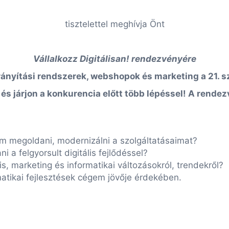
tisztelettel meghívja Önt
Vállalkozz Digitálisan! rendezvényére
irányítási rendszerek, webshopok és marketing a 21. 
 és járjon a konkurencia előtt több lépéssel! A rend
om megoldani, modernizálni a szolgáltatásaimat?
i a felgyorsult digitális fejlődéssel?
is, marketing és informatikai változásokról, trendekről?
tikai fejlesztések cégem jövője érdekében.