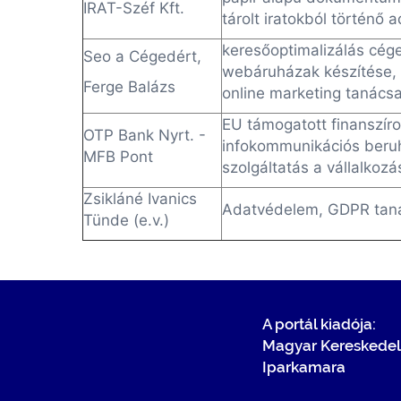
IRAT-Széf Kft.
tárolt iratokból történő 
keresőoptimalizálás cé
Seo a Cégedért,
webáruházak készítése, 
Ferge Balázs
online marketing tanács
EU támogatott finanszír
OTP Bank Nyrt. -
infokommunikációs ber
MFB Pont
szolgáltatás a vállalkoz
Zsikláné Ivanics
Adatvédelem, GDPR tan
Tünde (e.v.)
A portál kiadója:
Magyar Kereskedel
Iparkamara