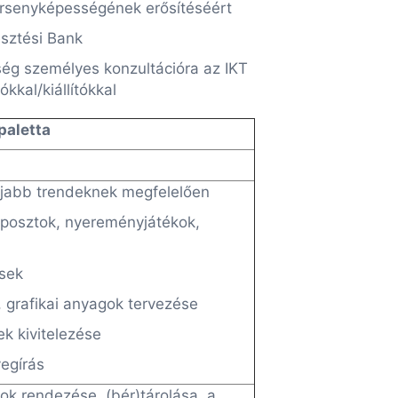
ersenyképességének erősítéséért
esztési Bank
ég személyes konzultációra az IKT
kkal/kiállítókkal
paletta
újabb trendeknek megfelelően
(posztok, nyereményjátékok,
sek
, grafikai anyagok tervezése
ek kivitelezése
egírás
k rendezése, (bér)tárolása, a