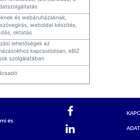
adatszolgáltatás
geknek és webáruházaknak,
szövegírás, weboldal készítés,
adás, oktatás
ozási lehetőségek az
uházásokhoz kapcsolódóan,
eBIZ
ások szolgálatában
ácsadó
KAP
mi és
ADA