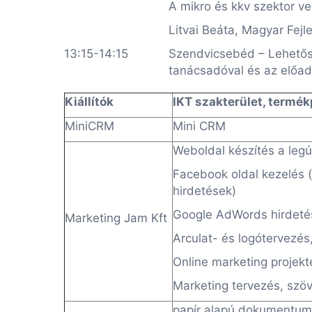
A mikro és kkv szektor v
Litvai Beáta, Magyar Fejl
13:15-14:15
Szendvicsebéd – Lehetős
tanácsadóval és az előadó
Kiállítók
IKT szakterület, termék
MiniCRM
Mini CRM
Weboldal készítés a leg
Facebook oldal kezelés 
hirdetések)
Google AdWords hirdeté
Marketing Jam Kft
Arculat- és logótervezés
Online marketing projekt
Marketing tervezés, szöv
papír alapú dokumentumo