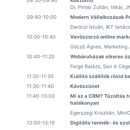
09:30-09:40
Köszöntő
Dr. Pintér Zoltán, titkár,
09:40-10:00
Modern Vállalkozások P
Daróczi István, IKT taná
10:00-10:40
Vevőszerző online mark
Göcző Ágnes, Marketing
10:40-11:20
Webáruházak sikeres ü
Ferge Balázs, Seo A Cég
11:20-11:30
Kiállító szállítók rövid
11:30-11:40
Kávészünet
11:40-13:00
Mi az a CRM? Tűzoltás he
hatékonyan
Egerszegi Krisztián, Min
13:00-13:15
Digitális termék- és szo