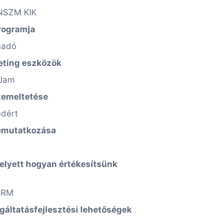
 JNSZM KIK
rogramja
csadó
eting eszközök
 Jam
zemeltetése
edért
 bemutatkozása
lyett hogyan értékesítsünk
iCRM
lgáltatásfejlesztési lehetőségek