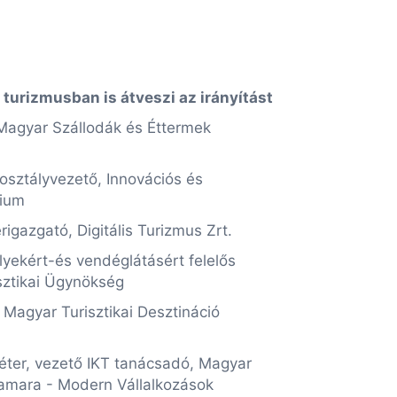
 turizmusban is átveszi az irányítást
Magyar Szállodák és Éttermek
osztályvezető, Innovációs és
rium
rigazgató, Digitális Turizmus Zrt.
lyekért-és vendéglátásért felelős
sztikai Ügynökség
 Magyar Turisztikai Desztináció
éter, vezető IKT tanácsadó, Magyar
kamara - Modern Vállalkozások