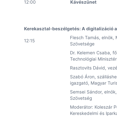
12:00
Kávészünet
Kerekasztal-beszélgetés: A digitalizáció a
Flesch Tamás, elnök, 
12:15
Szövetsége
Dr. Kelemen Csaba, fő
Technológiai Miniszté
Rasztovits Dávid, vezé
Szabó Áron, szálláshe
igazgató, Magyar Turi
Semsei Sándor, elnök,
Szövetség
Moderátor: Koleszár P
Kereskedelmi és Ipar