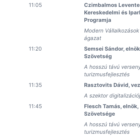
11:05
Czimbalmos Levente,
Kereskedelmi és Ipa
Programja
Modern Vállalkozások
ágazat
11:20
Semsei Sándor, elnök
Szövetség
A hosszú távú versen
turizmusfejlesztés
11:35
Rasztovits Dávid, vez
A szektor digitalizáci
11:45
Flesch Tamás, elnök,
Szövetsége
A hosszú távú versen
turizmusfejlesztés