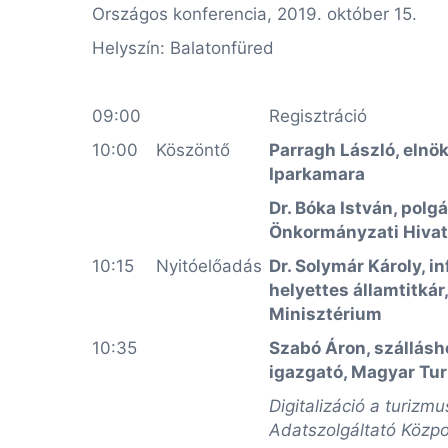
Országos konferencia, 2019. október 15.
Helyszín: Balatonfüred
09:00
Regisztráció
10:00
Köszöntő
Parragh László, elnö
Iparkamara
Dr. Bóka István, polg
Önkormányzati Hivat
10:15
Nyitóelőadás
Dr. Solymár Károly, 
helyettes államtitkár
Minisztérium
10:35
Szabó Áron, szállásh
igazgató, Magyar Tur
Digitalizáció a turizm
Adatszolgáltató Közp