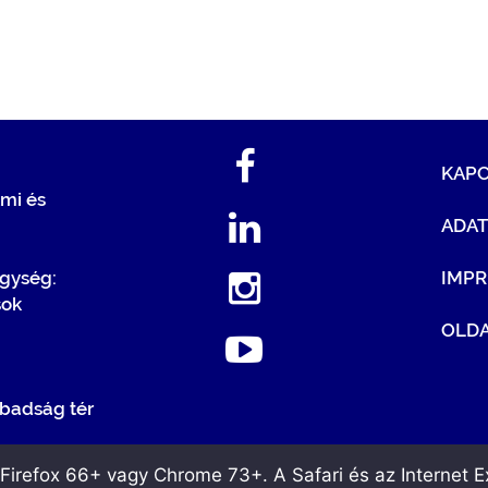
KAP
mi és
ADA
egység:
IMP
sok
OLDA
badság tér
irefox 66+ vagy Chrome 73+. A Safari és az Internet Ex