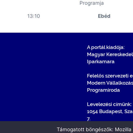
Programja
13:10
Ebéd
A portál kiadója:
Magyar Kereskedel
Iparkamara
Felelős szervezeti 
Modern Vállalkozá
Programiroda
Levelezési címünk:
1054 Budapest, Sza
7.
Támogatott böngészők: Mozilla F