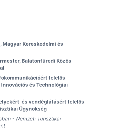
k, Magyar Kereskedelmi és
ármester, Balatonfüredi Közös
al
infokommunikációért felelős
, Innovációs és Technológiai
elyekért-és vendéglátásért felelős
isztikai Ügynökség
usban - Nemzeti Turisztikai
ont