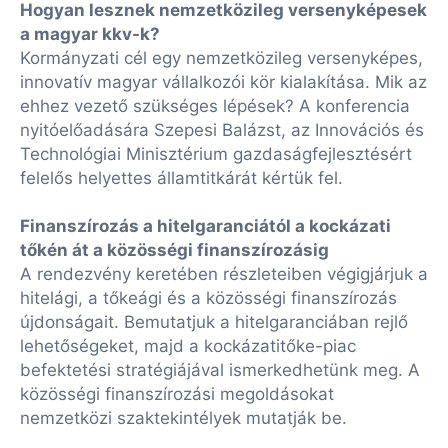
Hogyan lesznek nemzetközileg versenyképesek
a magyar kkv-k?
Kormányzati cél egy nemzetközileg versenyképes,
innovatív magyar vállalkozói kör kialakítása. Mik az
ehhez vezető szükséges lépések? A konferencia
nyitóelőadására Szepesi Balázst, az Innovációs és
Technológiai Minisztérium gazdaságfejlesztésért
felelős helyettes államtitkárát kértük fel.
Finanszírozás a hitelgaranciától a kockázati
tőkén át a közösségi finanszírozásig
A rendezvény keretében részleteiben végigjárjuk a
hitelági, a tőkeági és a közösségi finanszírozás
újdonságait. Bemutatjuk a hitelgaranciában rejlő
lehetőségeket, majd a kockázatitőke-piac
befektetési stratégiájával ismerkedhetünk meg. A
közösségi finanszírozási megoldásokat
nemzetközi szaktekintélyek mutatják be.