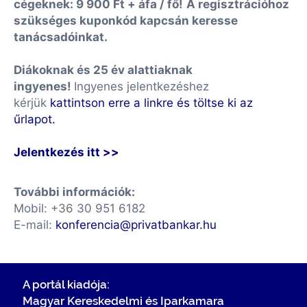
cégeknek: 9 900 Ft + áfa / fő!
A regisztrációhoz
szükséges kuponkód kapcsán keresse
tanácsadóinkat.
Diákoknak és 25 év alattiaknak
ingyenes!
Ingyenes jelentkezéshez
kérjük
kattintson erre a linkre és töltse ki az
űrlapot.
Jelentkezés itt >>
További információk:
Mobil:
+36 30 951 6182
E-mail:
konferencia@privatbankar.hu
A portál kiadója:
Magyar Kereskedelmi és Iparkamara