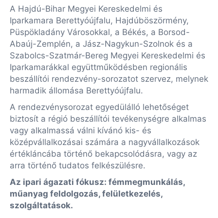
A Hajdú-Bihar Megyei Kereskedelmi és
Iparkamara Berettyóújfalu, Hajdúböszörmény,
Püspökladány Városokkal, a Békés, a Borsod-
Abaúj-Zemplén, a Jász-Nagykun-Szolnok és a
Szabolcs-Szatmár-Bereg Megyei Kereskedelmi és
Iparkamarákkal együttműködésben regionális
beszállítói rendezvény-sorozatot szervez, melynek
harmadik állomása Berettyóújfalu.
A rendezvénysorozat egyedülálló lehetőséget
biztosít a régió beszállítói tevékenységre alkalmas
vagy alkalmassá válni kívánó kis- és
középvállalkozásai számára a nagyvállalkozások
értékláncába történő bekapcsolódásra, vagy az
arra történő tudatos felkészülésre.
Az ipari ágazati fókusz: fémmegmunkálás,
műanyag feldolgozás, felületkezelés,
szolgáltatások.