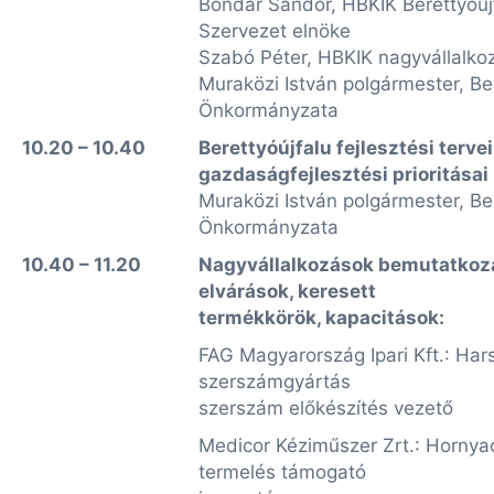
Bondár Sándor, HBKIK Berettyóújf
Szervezet elnöke
Szabó Péter, HBKIK nagyvállalkoz
Muraközi István polgármester, Be
Önkormányzata
10.20 – 10.40
Berettyóújfalu fejlesztési tervei
gazdaságfejlesztési prioritásai
Muraközi István polgármester, Be
Önkormányzata
10.40 – 11.20
Nagyvállalkozások bemutatkozás
elvárások, keresett
termékkörök, kapacitások:
FAG Magyarország Ipari Kft.: Har
szerszámgyártás
szerszám előkészítés vezető
Medicor Kéziműszer Zrt.: Hornya
termelés támogató