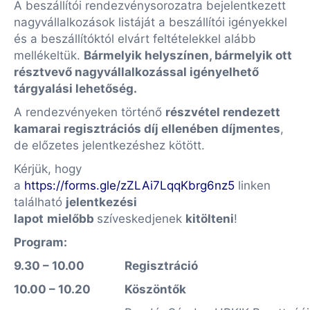
A beszállítói rendezvénysorozatra bejelentkezett
nagyvállalkozások listáját a beszállítói igényekkel
és a beszállítóktól elvárt feltételekkel alább
mellékeltük.
Bármelyik helyszínen, bármelyik ott
résztvevő nagyvállalkozással igényelhető
tárgyalási lehetőség.
A rendezvényeken történő
részvétel rendezett
kamarai regisztrációs díj ellenében díjmentes
,
de előzetes jelentkezéshez kötött.
Kérjük, hogy
a
https://forms.gle/zZLAi7LqqKbrg6nz5
linken
található
jelentkezési
lapot
mielőbb
szíveskedjenek
kitölteni
!
Program:
9.30 – 10.00
Regisztráció
10.00 – 10.20
Köszöntők