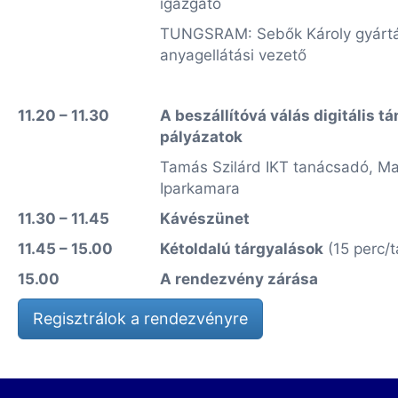
igazgató
TUNGSRAM: Sebők Károly gyártá
anyagellátási vezető
11.20 – 11.30
A beszállítóvá válás digitális t
pályázatok
Tamás Szilárd IKT tanácsadó, M
Iparkamara
11.30 – 11.45
Kávészünet
11.45 – 15.00
Kétoldalú tárgyalások
(15 perc/t
15.00
A rendezvény zárása
Regisztrálok a rendezvényre