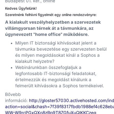
Budapest 01. ker., online
Kedves Ügyfelünk!
Szeretnénk felhívni figyelmét egy online rendezvényre:
A kialakult veszélyhelyzetben a szervezetek
villámgyorsan térnek át a távmunkára, az
úgynevezett "home office" működésre.
Milyen IT biztonsági kihívásokat jelent a
távmunka bevezetése egy szervezeten belül
és milyen megoldásokat kínál a Sophos a
kialakult helyzetre?
Webinárunkban összefoglaljuk a
legfontosabb IT-biztonsági feladatokat,
értelmezzük és megoldást kínálunk a
felmerült kihívásokra a Sophos termékeivel.
Bővebb
információ:
http://gloster57030.activehosted.com/in
action=social&chash=7f39f8317fbdb1988ef4c628e
WW-W9rcPGxQXo8zRp9T8ZGfuXuQlKKCzeg