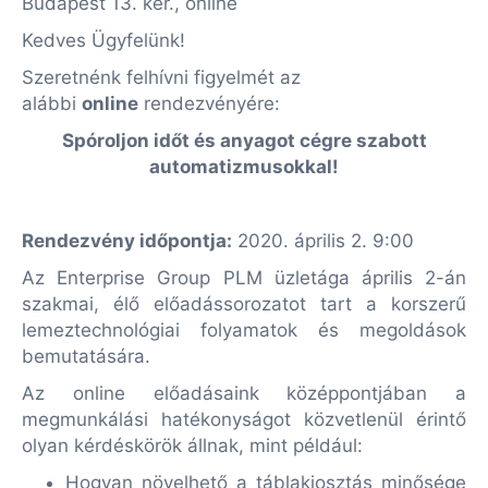
Budapest 13. ker., online
Kedves Ügyfelünk!
Szeretnénk felhívni figyelmét az
alábbi
online
rendezvényére:
Spóroljon időt és anyagot cégre szabott
automatizmusokkal!
Rendezvény időpontja:
2020. április 2. 9:00
Az Enterprise Group PLM üzletága április 2-án
szakmai, élő előadássorozatot tart a korszerű
lemeztechnológiai folyamatok és megoldások
bemutatására.
Az online előadásaink középpontjában a
megmunkálási hatékonyságot közvetlenül érintő
olyan kérdéskörök állnak, mint például:
Hogyan növelhető a táblakiosztás minősége