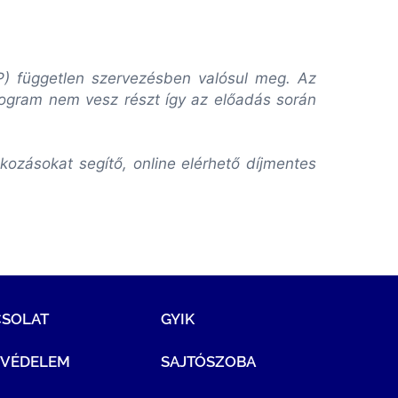
VP) független szervezésben valósul meg. Az
rogram nem vesz részt így az előadás során
ozásokat segítő, online elérhető díjmentes
CSOLAT
GYIK
TVÉDELEM
SAJTÓSZOBA