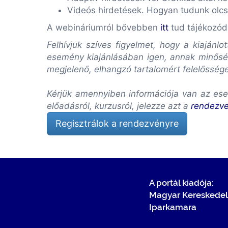
Videós hirdetések. Hogyan tudunk olc
A webináriumról bővebben
itt
tud tájékozód
Felhívjuk szíves figyelmet, hogy a kiaján
esemény kiajánlásában igen, annak minőség
megjelenő, elhangzó tartalomért felelősség
Kérjük amennyiben információja van az ese
előadásról, kurzusról, jelezze azt a
rendezv
Regisztrálok a rendezvényre
A portál kiadója:
Magyar Kereskedel
Iparkamara