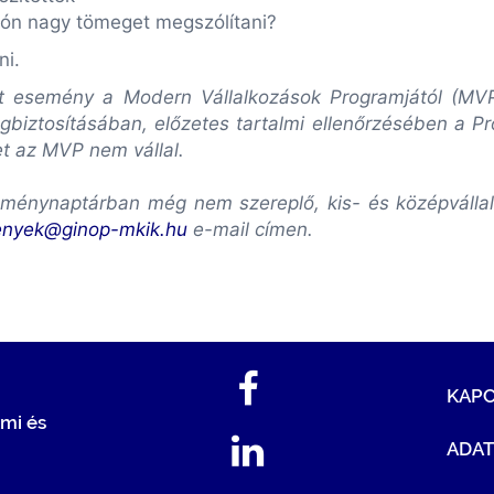
són nagy tömeget megszólítani?
ni.
lott esemény a Modern Vállalkozások Programjától (M
biztosításában, előzetes tartalmi ellenőrzésében a P
et az MVP nem vállal.
ménynaptárban még nem szereplő, kis- és középvállalk
enyek@ginop-mkik.hu
e-mail címen.
KAP
mi és
ADA