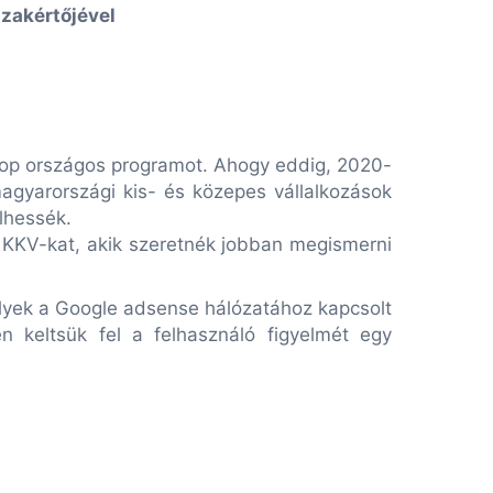
szakértőjével
shop országos programot. Ahogy eddig, 2020-
magyarországi kis- és közepes vállalkozások
elhessék.
a KKV-kat, akik szeretnék jobban megismerni
elyek a Google adsense hálózatához kapcsolt
 keltsük fel a felhasználó figyelmét egy