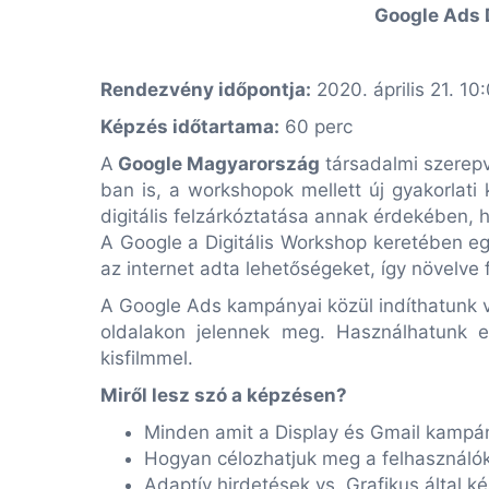
Google Ads D
Rendezvény időpontja:
2020. április 21. 10
Képzés időtartama:
60 perc
A
Google Magyarország
társadalmi szerep
ban is, a workshopok mellett új gyakorlati
digitális felzárkóztatása annak érdekében, h
A Google a Digitális Workshop keretében eg
az internet adta lehetőségeket, így növelve 
A Google Ads kampányai közül indíthatunk v
oldalakon jelennek meg. Használhatunk e
kisfilmmel.
Miről lesz szó a képzésen?
Minden amit a Display és Gmail kampány
Hogyan célozhatjuk meg a felhasználók
Adaptív hirdetések vs. Grafikus által ké