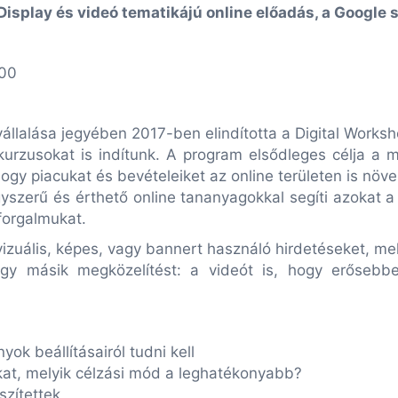
isplay és videó tematikájú online előadás, a Google 
:00
vállalása jegyében 2017-ben elindította a Digital Work
 kurzusokat is indítunk. A program elsődleges célja a 
ogy piacukat és bevételeiket az online területen is növ
yszerű és érthető online tananyagokkal segíti azokat 
forgalmukat.
izuális, képes, vagy bannert használó hirdetéseket, m
gy másik megközelítést: a videót is, hogy erősebben
ok beállításairól tudni kell
at, melyik célzási mód a leghatékonyabb?
szítettek