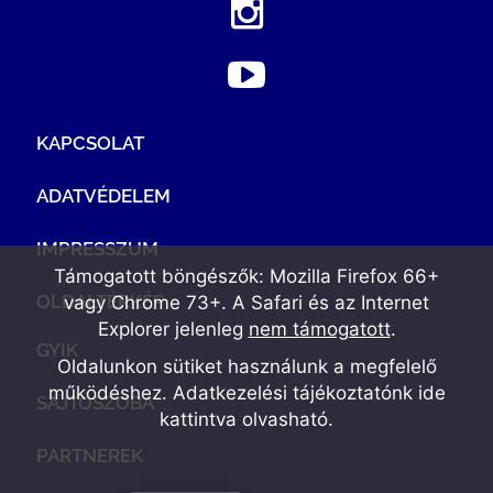
KAPCSOLAT
ADATVÉDELEM
IMPRESSZUM
Támogatott böngészők: Mozilla Firefox 66+
OLDALTÉRKÉP
vagy Chrome 73+. A Safari és az Internet
Explorer jelenleg
nem támogatott
.
GYIK
Oldalunkon sütiket használunk a megfelelő
működéshez. Adatkezelési tájékoztatónk
ide
SAJTÓSZOBA
kattintva olvasható
.
PARTNEREK