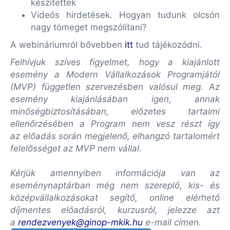
készítettek
Videós hirdetések. Hogyan tudunk olcsón
nagy tömeget megszólítani?
A webináriumról bővebben
itt
tud tájékozódni.
Felhívjuk szíves figyelmet, hogy a kiajánlott
esemény a Modern Vállalkozások Programjától
(MVP) független szervezésben valósul meg. Az
esemény kiajánlásában igen, annak
minőségbiztosításában, előzetes tartalmi
ellenőrzésében a Program nem vesz részt így
az előadás során megjelenő, elhangzó tartalomért
felelősséget az MVP nem vállal.
Kérjük amennyiben információja van az
eseménynaptárban még nem szereplő, kis- és
középvállalkozásokat segítő, online elérhető
díjmentes előadásról, kurzusról, jelezze azt
a
rendezvenyek@ginop-mkik.hu
e-mail címen.