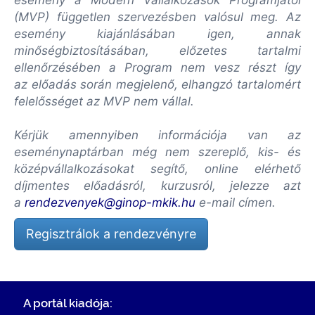
esemény a Modern Vállalkozások Programjától
(MVP) független szervezésben valósul meg. Az
esemény kiajánlásában igen, annak
minőségbiztosításában, előzetes tartalmi
ellenőrzésében a Program nem vesz részt így
az előadás során megjelenő, elhangzó tartalomért
felelősséget az MVP nem vállal.
Kérjük amennyiben információja van az
eseménynaptárban még nem szereplő, kis- és
középvállalkozásokat segítő, online elérhető
díjmentes előadásról, kurzusról, jelezze azt
a
rendezvenyek@ginop-mkik.hu
e-mail címen.
Regisztrálok a rendezvényre
A portál kiadója: