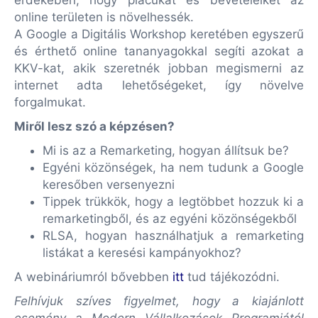
érdekében, hogy piacukat és bevételeiket az
online területen is növelhessék.
A Google a Digitális Workshop keretében egyszerű
és érthető online tananyagokkal segíti azokat a
KKV-kat, akik szeretnék jobban megismerni az
internet adta lehetőségeket, így növelve
forgalmukat.
Miről lesz szó a képzésen?
Mi is az a Remarketing, hogyan állítsuk be?
Egyéni közönségek, ha nem tudunk a Google
keresőben versenyezni
Tippek trükkök, hogy a legtöbbet hozzuk ki a
remarketingből, és az egyéni közönségekből
RLSA, hogyan használhatjuk a remarketing
listákat a keresési kampányokhoz?
A webináriumról bővebben
itt
tud tájékozódni.
Felhívjuk szíves figyelmet, hogy a kiajánlott