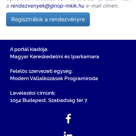
a
rendezvenyek@ginop-mkik.hu
e-mail címen.
Regisztrálok a rendezvényre
A portál kiadója:
Magyar Kereskedelmi és Iparkamara
Felelős szervezeti egység:
Modern Vállalkozások Programiroda
Levelezési címünk:
1054 Budapest, Szabadság tér 7.