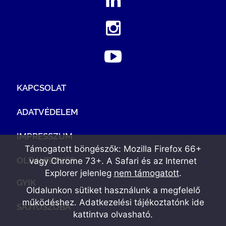
KAPCSOLAT
ADATVÉDELEM
IMPRESSZUM
Támogatott böngészők: Mozilla Firefox 66+
OLDALTÉRKÉP
vagy Chrome 73+. A Safari és az Internet
Explorer jelenleg
nem támogatott
.
GYIK
Oldalunkon sütiket használunk a megfelelő
működéshez. Adatkezelési tájékoztatónk
ide
SAJTÓSZOBA
kattintva olvasható
.