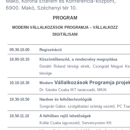
Makó, Korona Étterem és Konferencia-központ,
6900. Makó, Széchenyi tér 10.
PROGRAM
MODERN VÁLLALKOZÁSOK PROGRAMJA – VÁLLALKOZZ
DIGITÁLISAN!
09.30-10.00
Regisztráció
10.00-10.10
Köszöntőbeszéd, a rendezvény megnyitása
Donáth Roland térségi elnök, Csongrád Megyei K
térsége
Vállalkozások Programja projek
10.10-10.30
Modern
Dr. Sándor Csaba IKT tanácsadó, MKIK
10.30-10.50
Hardver és felhőtechnológiák
Szegvári Gábor, szolgáltatási üzletág vezető, PC Tra
10.50-11.10
A felhőben rejlő lehetőségek
Kollár Csaba ügyvezető, Serversystem Kft.