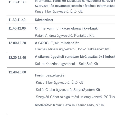
Informatikai rendszer kialakítás nehézségei a hardver
11.10-11.30
Szervezet-és folyamatfejlesztés kérdései, informatika
Kirizs Tibor ügyvezető, Értő Kft.
11.30-11.40
Kávészünet
11.40-12.00
Online kommunikáció okosan kkv-knak
Pataki Andrea ügyvezető, Kontaktia Kft.
12.00-12.20
A GOOGLE, aki mindent lát
Csernák Mihály ügyvezető, Hód –Szakszervíz Kft
.
A sikeres ügyviteli rendszer kiválasztás 5+1 kulcs
12.20-12.40
Kaiser Krisztina ügyvezető – SekaSoft Kft
12.40-13.00
Fórumbeszélgetés
Kirizs Tibor ügyvezető, Értő Kft
Kollár Csaba ügyvezető
,
ServerSystem Kft.
Szegvári Gábor szolgáltatási üzletág vezető,
PC Trad
Moderátor:
Knyur Géza IKT tanácsadó, MKIK