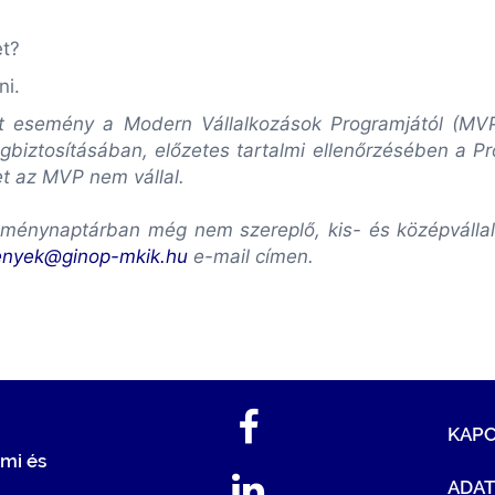
?
et?
ni.
lott esemény a Modern Vállalkozások Programjától (M
biztosításában, előzetes tartalmi ellenőrzésében a P
et az MVP nem vállal.
ménynaptárban még nem szereplő, kis- és középvállalk
enyek@ginop-mkik.hu
e-mail címen.
KAP
mi és
ADA