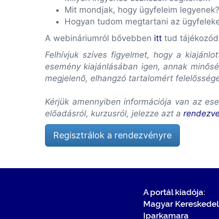
Mit mondjak, hogy ügyfeleim legyenek
Hogyan tudom megtartani az ügyfelek
A webináriumról bővebben
itt
tud tájékozód
Felhívjuk szíves figyelmet, hogy a kiaján
esemény kiajánlásában igen, annak minőség
megjelenő, elhangzó tartalomért felelősség
Kérjük amennyiben információja van az ese
előadásról, kurzusról, jelezze azt a
rendezv
Regisztrálok a rendezvényre
A portál kiadója:
Magyar Kereskedel
Iparkamara