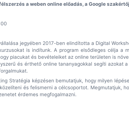
élszerzés a weben online előadás, a Google szakértő
:00
vállalása jegyében 2017-ben elindította a Digital Work
 kurzusokat is indítunk. A program elsődleges célja a 
ogy piacukat és bevételeiket az online területen is növ
yszerű és érthető online tananyagokkal segíti azokat 
forgalmukat.
eting Stratégia képzésen bemutatjuk, hogy milyen lépé
gközelíteni és felismerni a célcsoportot. Megmutatjuk, 
üzenetet érdemes megfogalmazni.