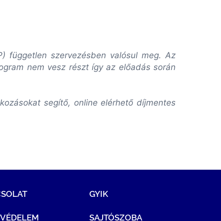
VP) független szervezésben valósul meg. Az
rogram nem vesz részt így az előadás során
ozásokat segítő, online elérhető díjmentes
CSOLAT
GYIK
TVÉDELEM
SAJTÓSZOBA