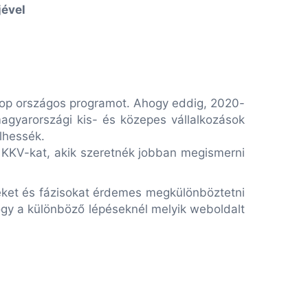
jével
shop országos programot. Ahogy eddig, 2020-
magyarországi kis- és közepes vállalkozások
elhessék.
a KKV-kat, akik szeretnék jobban megismerni
seket és fázisokat érdemes megkülönböztetni
hogy a különböző lépéseknél melyik weboldalt