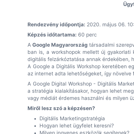
Ügyf
Rendezvény időpontja:
2020. május 06. 10
Képzés időtartama:
60 perc
A
Google Magyarország
társadalmi szerep
ban is, a workshopok mellett új gyakorlati
digitális felzárkóztatása annak érdekében, h
A Google a Digitális Workshop keretében eg
az internet adta lehetőségeket, így növelve 
A Google Digital Workshop - Digitális Mark
a stratégia kialakításakor, hogyan lehet me
vagy médiát érdemes használni és milyen 
Miről lesz szó a képzésen?
Digitális Marketingstratégia
Hogyan lehet ügyfelet keresni?
Milyen ingyenes eszközök segítenek?