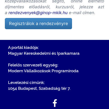
középvállalkozásokat segítő, online elérhető
díjmentes előadásról, kurzusról, jelezze azt
a
rendezvenyek@ginop-mkik.hu
e-mail címen.
Regisztrálok a rendezvényre
A portál kiadója:
Magyar Kereskedelmi és Iparkamara
Felelős szervezeti egység:
Modern Vállalkozások Programiroda
Levelezési címünk:
1054 Budapest, Szabadság tér 7.