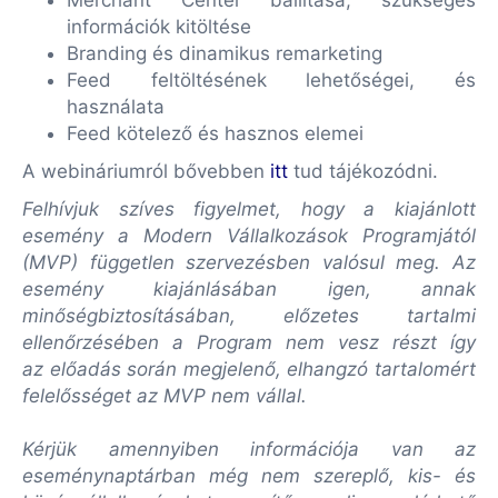
Merchant Center bállítása, szükséges
információk kitöltése
Branding és dinamikus remarketing
Feed feltöltésének lehetőségei, és
használata
Feed kötelező és hasznos elemei
A webináriumról bővebben
itt
tud tájékozódni.
Felhívjuk szíves figyelmet, hogy a kiajánlott
esemény a Modern Vállalkozások Programjától
(MVP) független szervezésben valósul meg. Az
esemény kiajánlásában igen, annak
minőségbiztosításában, előzetes tartalmi
ellenőrzésében a Program nem vesz részt így
az előadás során megjelenő, elhangzó tartalomért
felelősséget az MVP nem vállal.
Kérjük amennyiben információja van az
eseménynaptárban még nem szereplő, kis- és