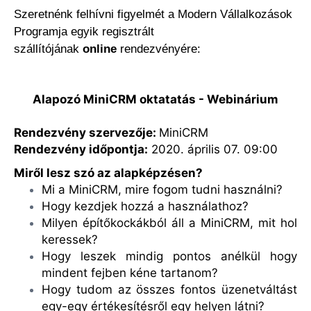
Szeretnénk felhívni figyelmét a Modern Vállalkozások
Programja egyik regisztrált
szállítójának
online
rendezvényére:
Alapozó MiniCRM oktatatás - Webinárium
Rendezvény szervezője:
MiniCRM
Rendezvény időpontja:
2020. április 07. 09:00
Miről lesz szó az alapképzésen?
Mi a MiniCRM, mire fogom tudni használni?
Hogy kezdjek hozzá a használathoz?
Milyen építőkockákból áll a MiniCRM, mit hol
keressek?
Hogy leszek mindig pontos anélkül hogy
mindent fejben kéne tartanom?
Hogy tudom az összes fontos üzenetváltást
egy-egy értékesítésről egy helyen látni?