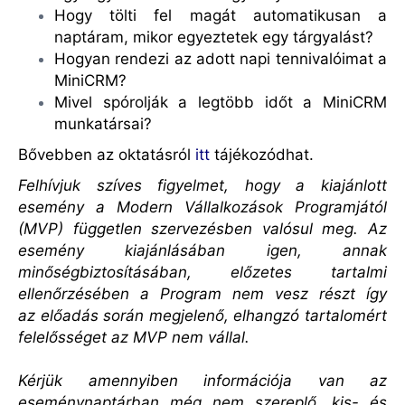
Hogy tölti fel magát automatikusan a
naptáram, mikor egyeztetek egy tárgyalást?
Hogyan rendezi az adott napi tennivalóimat a
MiniCRM?
Mivel spórolják a legtöbb időt a MiniCRM
munkatársai?
Bővebben az oktatásról
itt
tájékozódhat.
Felhívjuk szíves figyelmet, hogy a kiajánlott
esemény a Modern Vállalkozások Programjától
(MVP) független szervezésben valósul meg. Az
esemény kiajánlásában igen, annak
minőségbiztosításában, előzetes tartalmi
ellenőrzésében a Program nem vesz részt így
az előadás során megjelenő, elhangzó tartalomért
felelősséget az MVP nem vállal.
Kérjük amennyiben információja van az
eseménynaptárban még nem szereplő, kis- és