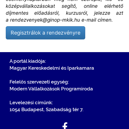
középvállalkozásokat segítő, online elérhető
díjmentes előadásról, kurzusról, jelezze azt
a
rendezvenyek@ginop-mkik.hu
e-mail címen.
Regisztrálok a rendezvényre
A portál kiadója:
Magyar Kereskedelmi és Iparkamara
Felelős szervezeti egység:
Modern Vállalkozások Programiroda
Levelezési címünk:
1054 Budapest, Szabadság tér 7.