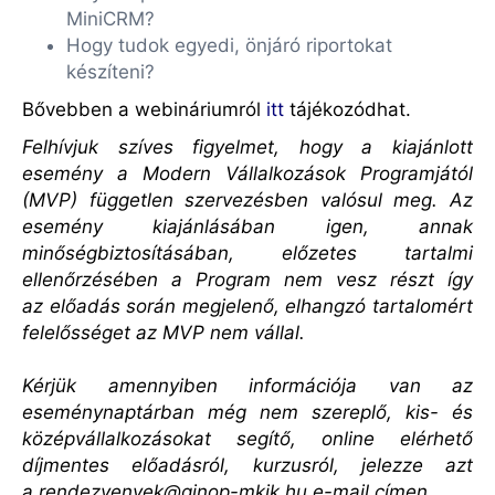
MiniCRM?
Hogy tudok egyedi, önjáró riportokat
készíteni?
Bővebben a webináriumról
itt
tájékozódhat.
Felhívjuk szíves figyelmet, hogy a kiajánlott
esemény a Modern Vállalkozások Programjától
(MVP) független szervezésben valósul meg. Az
esemény kiajánlásában igen, annak
minőségbiztosításában, előzetes tartalmi
ellenőrzésében a Program nem vesz részt így
az előadás során megjelenő, elhangzó tartalomért
felelősséget az MVP nem vállal.
Kérjük amennyiben információja van az
eseménynaptárban még nem szereplő, kis- és
középvállalkozásokat segítő, online elérhető
díjmentes előadásról, kurzusról, jelezze azt
a
rendezvenyek@ginop-mkik.hu
e-mail címen.