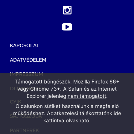
KAPCSOLAT
ADATVÉDELEM
IMPRESSZUM
Támogatott böngészők: Mozilla Firefox 66+
OLDALTÉRKÉP
vagy Chrome 73+. A Safari és az Internet
Explorer jelenleg
nem támogatott
.
GYIK
Oldalunkon sütiket használunk a megfelelő
működéshez. Adatkezelési tájékoztatónk
ide
SAJTÓSZOBA
kattintva olvasható
.
PARTNEREK