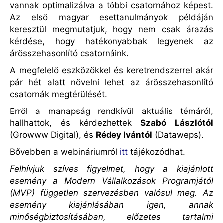
vannak optimalizálva a többi csatornához képest.
Az első magyar esettanulmányok példáján
keresztül megmutatjuk, hogy nem csak árazás
kérdése, hogy hatékonyabbak legyenek az
árösszehasonlító csatornáink.
A megfelelő eszközökkel és keretrendszerrel akár
pár hét alatt növelni lehet az árösszehasonlító
csatornák megtérülését.
Erről a manapság rendkívül aktuális témáról,
hallhattok, és kérdezhettek
Szabó Lászlótól
(Growww Digital), és
Rédey Ivántól
(Dataweps).
Bővebben a webináriumról
itt
tájékozódhat.
Felhívjuk szíves figyelmet, hogy a kiajánlott
esemény a Modern Vállalkozások Programjától
(MVP) független szervezésben valósul meg. Az
esemény kiajánlásában igen, annak
minőségbiztosításában, előzetes tartalmi