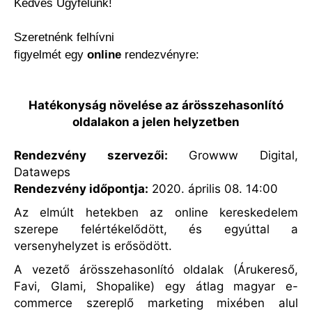
Kedves Ügyfelünk!
Szeretnénk felhívni
figyelmét egy
online
rendezvényre:
Hatékonyság növelése az árösszehasonlító
oldalakon a jelen helyzetben
Rendezvény szervezői:
Growww Digital,
Dataweps
Rendezvény időpontja:
2020. április 08. 14:00
Az elmúlt hetekben az online kereskedelem
szerepe felértékelődött, és egyúttal a
versenyhelyzet is erősödött.
A vezető árösszehasonlító oldalak (Árukereső,
Favi, Glami, Shopalike) egy átlag magyar e-
commerce szereplő marketing mixében alul