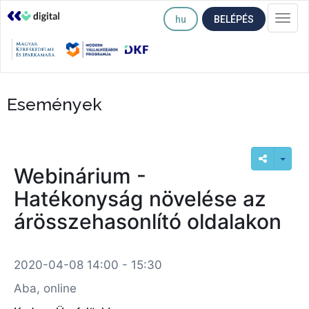
hu
BELÉPÉS
Togg
navi
Események
Webinárium -
Hatékonyság növelése az
árösszehasonlító oldalakon
2020-04-08 14:00 - 15:30
Aba, online