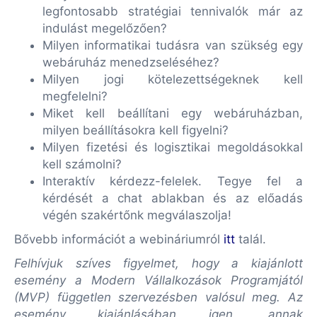
legfontosabb stratégiai tennivalók már az
indulást megelőzően?
Milyen
informatikai
tudásra van szükség egy
webáruház menedzseléséhez?
Milyen
jogi
kötelezettségeknek kell
megfelelni?
Miket kell beállítani egy webáruházban,
milyen beállításokra kell figyelni?
Milyen fizetési és logisztikai megoldásokkal
kell számolni?
Interaktív kérdezz-felelek. Tegye fel a
kérdését a chat ablakban és az előadás
végén szakértőnk megválaszolja!
Bővebb információt a webináriumról
itt
talál.
Felhívjuk szíves figyelmet, hogy a kiajánlott
esemény a Modern Vállalkozások Programjától
(MVP) független szervezésben valósul meg. Az
esemény kiajánlásában igen, annak