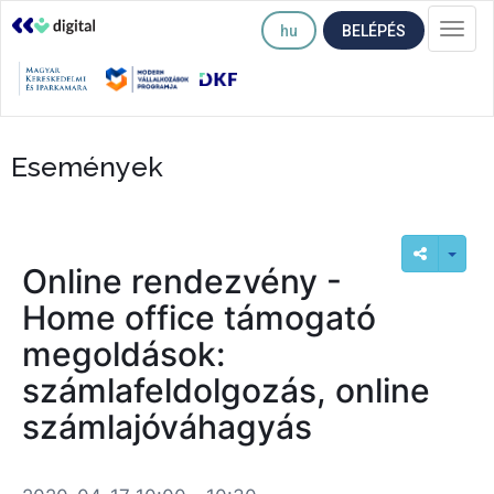
hu
BELÉPÉS
Togg
navi
Események
Online rendezvény -
Home office támogató
megoldások:
számlafeldolgozás, online
számlajóváhagyás