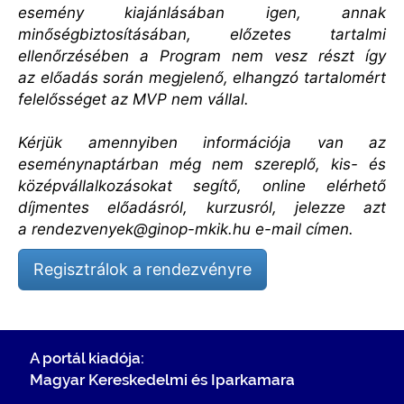
esemény kiajánlásában igen, annak
minőségbiztosításában, előzetes tartalmi
ellenőrzésében a Program nem vesz részt így
az előadás során megjelenő, elhangzó tartalomért
felelősséget az MVP nem vállal.
Kérjük amennyiben információja van az
eseménynaptárban még nem szereplő, kis- és
középvállalkozásokat segítő, online elérhető
díjmentes előadásról, kurzusról, jelezze azt
a
rendezvenyek@ginop-mkik.hu
e-mail címen.
Regisztrálok a rendezvényre
A portál kiadója:
Magyar Kereskedelmi és Iparkamara