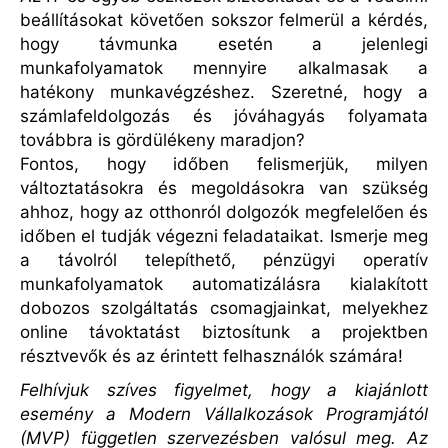
beállításokat követően sokszor felmerül a kérdés,
hogy távmunka esetén a jelenlegi
munkafolyamatok mennyire alkalmasak a
hatékony munkavégzéshez. Szeretné, hogy a
számlafeldolgozás és jóváhagyás folyamata
továbbra is gördülékeny maradjon?
Fontos, hogy időben felismerjük, milyen
változtatásokra és megoldásokra van szükség
ahhoz, hogy az otthonról dolgozók megfelelően és
időben el tudják végezni feladataikat. Ismerje meg
a távolról telepíthető, pénzügyi operatív
munkafolyamatok automatizálásra kialakított
dobozos szolgáltatás csomagjainkat, melyekhez
online távoktatást biztosítunk a projektben
résztvevők és az érintett felhasználók számára!
Felhívjuk szíves figyelmet, hogy a kiajánlott
esemény a Modern Vállalkozások Programjától
(MVP) független szervezésben valósul meg. Az