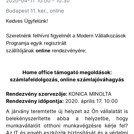
2020-04-17 10:00 - 10:30
Budapest 11. ker., online
Kedves Ügyfelünk!
Szeretnénk felhívni figyelmét a Modern Vállalkozások
Programja egyik regisztrált
szállítójának
online
rendezvényére:
Home office támogató megoldások:
számlafeldolgozás, online számlajóváhagyás
Rendezvény szervezője:
KONICA MINOLTA
Rendezvény időpontja:
2020. április 17. 10:00
A járvány teremtette új helyzet az Ön vállalatát is
belekényszerítette abba a helyzetbe, hogy
munkavállalóit otthoni munkavégzésre kérje fel?
Az IT és egyéb eszközök biztosítását és a védelmi