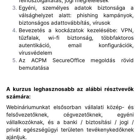
felhőszolgáltatás, jogi megfelelések
Egyéni, személyes adatok biztonsága a
válsághelyzet alatt: phishing kampányok,
biztonságos adattovábbítás, vírusok
Bevezetés a kockázatok kezelésébe: VPN,
tűzfalak, wi-fi biztonság, többfaktoros
autentikáció, email konfigurációk,
vírusvédelem
Az ACPM SecureOffice megoldás rövid
bemutatása
A kurzus leghasznosabb az alábbi résztvevők
számára:
Webináriumunkat elsősorban vállalati közép- és
felsővezetőknek, cégvezetőknek, egyéni
vállalkozóknak, és a banki / biztosítási / jogi /
privát egészségügyi területen tevékenykedőknek
ajánljuk.