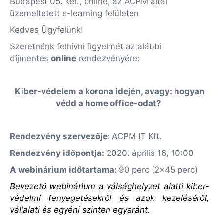
Budapest 05. ker., online, az ACPM által
üzemeltetett e-learning felületen
Kedves Ügyfelünk!
Szeretnénk felhívni figyelmét az alábbi
díjmentes
online
rendezvényére:
Kiber-védelem a korona idején, avagy: hogyan
védd a home office-odat?
Rendezvény szervezője:
ACPM IT Kft.
Rendezvény időpontja:
2020. április 16, 10:00
A webinárium időtartama:
90 perc (2x45 perc)
Bevezető webinárium a válsághelyzet alatti kiber-
védelmi fenyegetésekről és azok kezeléséről,
vállalati és egyéni szinten egyaránt.