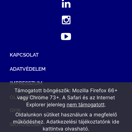
KAPCSOLAT
ADATVÉDELEM
IMPRESSZUM
Támogatott böngészők: Mozilla Firefox 66+
OLDALTÉRKÉP
vagy Chrome 73+. A Safari és az Internet
Explorer jelenleg
nem támogatott
.
GYIK
Oldalunkon sütiket használunk a megfelelő
működéshez. Adatkezelési tájékoztatónk
ide
SAJTÓSZOBA
kattintva olvasható
.