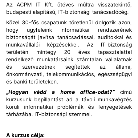
Az ACPM IT Kft. ötéves múltra visszatekintő,
budapesti alapítású, IT-biztonsági tanácsadócég.
Közel 30-fős csapatunk töretlenül dolgozik azon,
hogy ügyfeleink informatikai rendszerének
biztonságát javítsa tanácsadással, auditokkal és
munkavállalói képzésekkel. Az IT-biztonság
területén mintegy 20 éves tapasztalattal
rendelkező munkatársaink számtalan vállalatnak
és szervezetnek segítettek az állami,
önkormányzati, telekommunikációs, egészségügyi
és banki területeken.
„Hogyan védd a home office-odat?”
című
kurzusunk bepillantást ad a távoli munkavégzés
körüli informatikai problémák és fenyegetések
tárházába, IT-biztonsági szemmel.
A kurzus célja: