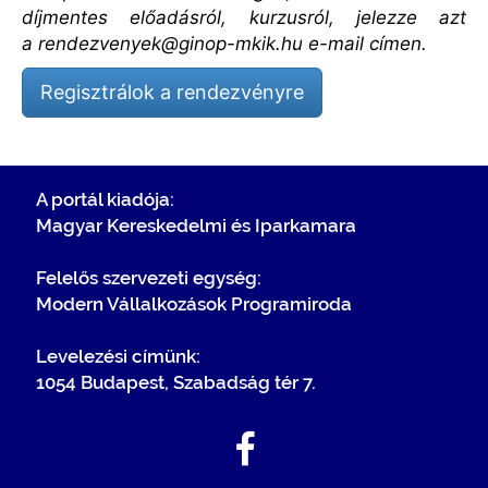
díjmentes előadásról, kurzusról, jelezze azt
a
rendezvenyek@ginop-mkik.hu
e-mail címen.
Regisztrálok a rendezvényre
A portál kiadója:
Magyar Kereskedelmi és Iparkamara
Felelős szervezeti egység:
Modern Vállalkozások Programiroda
Levelezési címünk:
1054 Budapest, Szabadság tér 7.