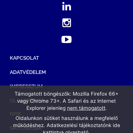
KAPCSOLAT
ADATVÉDELEM
IMPRESSZUM
Támogatott böngészők: Mozilla Firefox 66+
OLDALTÉRKÉP
vagy Chrome 73+. A Safari és az Internet
Explorer jelenleg
nem támogatott
.
GYIK
Oldalunkon sütiket használunk a megfelelő
működéshez. Adatkezelési tájékoztatónk
ide
SAJTÓSZOBA
kattintva olvasható
.