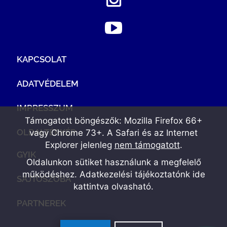
KAPCSOLAT
ADATVÉDELEM
IMPRESSZUM
Támogatott böngészők: Mozilla Firefox 66+
OLDALTÉRKÉP
vagy Chrome 73+. A Safari és az Internet
Explorer jelenleg
nem támogatott
.
GYIK
Oldalunkon sütiket használunk a megfelelő
működéshez. Adatkezelési tájékoztatónk
ide
SAJTÓSZOBA
kattintva olvasható
.
PARTNEREK