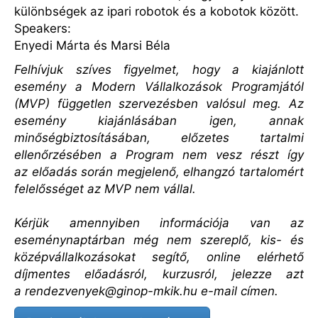
különbségek az ipari robotok és a kobotok között.
Speakers:
Enyedi Márta és Marsi Béla
Felhívjuk szíves figyelmet, hogy a kiajánlott
esemény a Modern Vállalkozások Programjától
(MVP) független szervezésben valósul meg. Az
esemény kiajánlásában igen, annak
minőségbiztosításában, előzetes tartalmi
ellenőrzésében a Program nem vesz részt így
az előadás során megjelenő, elhangzó tartalomért
felelősséget az MVP nem vállal.
Kérjük amennyiben információja van az
eseménynaptárban még nem szereplő, kis- és
középvállalkozásokat segítő, online elérhető
díjmentes előadásról, kurzusról, jelezze azt
a
rendezvenyek@ginop-mkik.hu
e-mail címen.