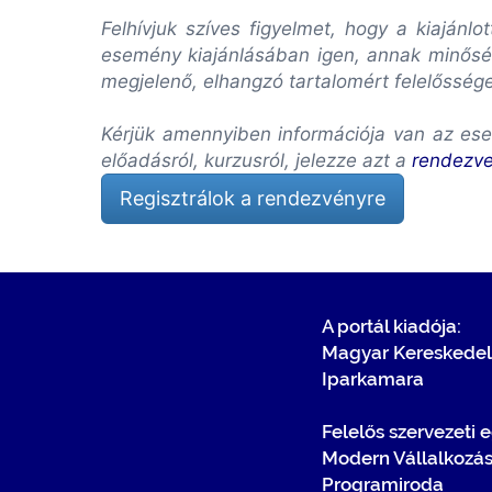
Felhívjuk szíves figyelmet, hogy a kiaján
esemény kiajánlásában igen, annak minőség
megjelenő, elhangzó tartalomért felelősség
Kérjük amennyiben információja van az ese
előadásról, kurzusról, jelezze azt a
rendezv
Regisztrálok a rendezvényre
A portál kiadója:
Magyar Kereskedel
Iparkamara
Felelős szervezeti 
Modern Vállalkozá
Programiroda