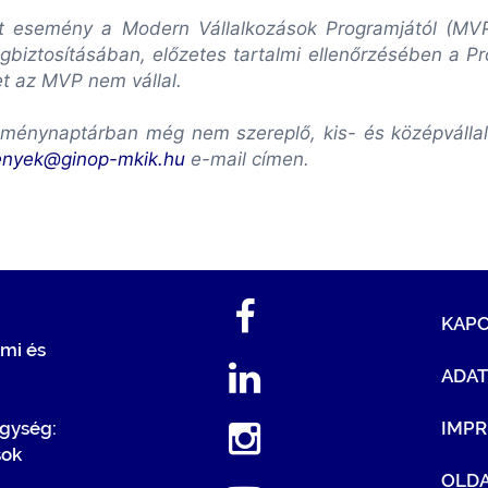
lott esemény a Modern Vállalkozások Programjától (M
biztosításában, előzetes tartalmi ellenőrzésében a P
et az MVP nem vállal.
ménynaptárban még nem szereplő, kis- és középvállalk
enyek@ginop-mkik.hu
e-mail címen.
KAP
mi és
ADA
egység:
IMP
sok
OLDA