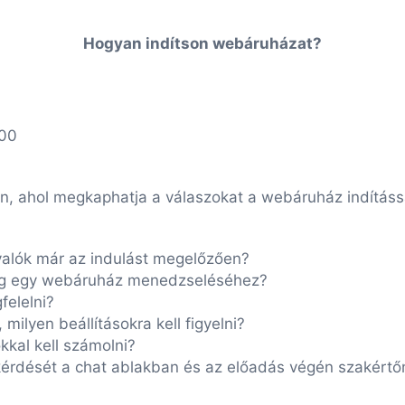
Hogyan indítson webáruházat?
:00
, ahol megkaphatja a válaszokat a webáruház indítássa
ivalók már az indulást megelőzően?
ég egy webáruház menedzseléséhez?
felelni?
milyen beállításokra kell figyelni?
kkal kell számolni?
a kérdését a chat ablakban és az előadás végén szakértő