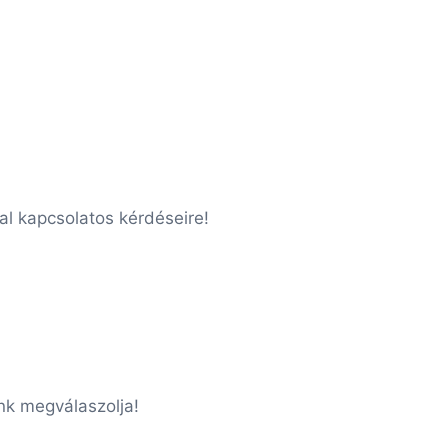
l kapcsolatos kérdéseire!
nk megválaszolja!