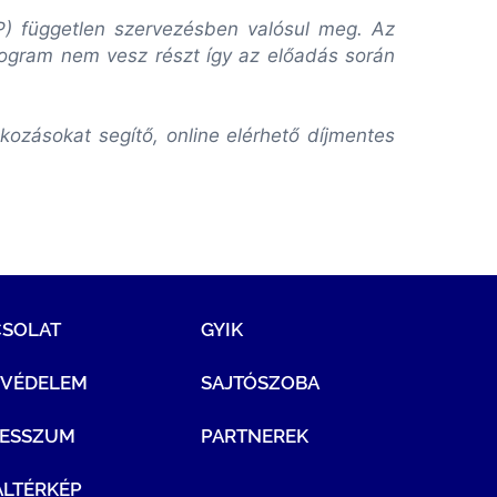
VP) független szervezésben valósul meg. Az
rogram nem vesz részt így az előadás során
ozásokat segítő, online elérhető díjmentes
CSOLAT
GYIK
TVÉDELEM
SAJTÓSZOBA
RESSZUM
PARTNEREK
LTÉRKÉP