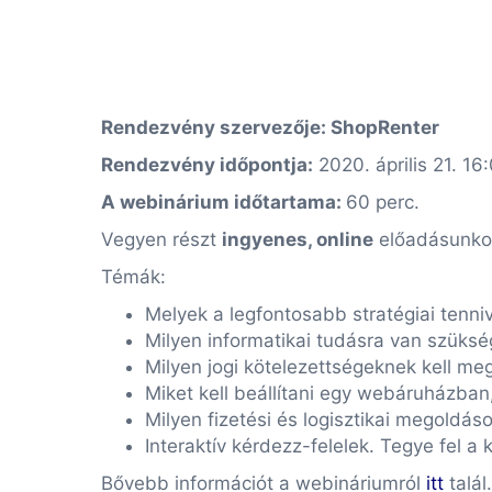
Rendezvény szervezője: ShopRenter
Rendezvény időpontja:
2020. április 21. 16
A webinárium időtartama:
60 perc.
Vegyen részt
ingyenes, online
előadásunkon
Témák:
Melyek a legfontosabb stratégiai tenn
Milyen
informatikai
tudásra van szüks
Milyen
jogi
kötelezettségeknek kell meg
Miket kell beállítani egy webáruházban, 
Milyen fizetési és logisztikai megoldáso
Interaktív kérdezz-felelek. Tegye fel 
Bővebb információt a webináriumról
itt
talál.