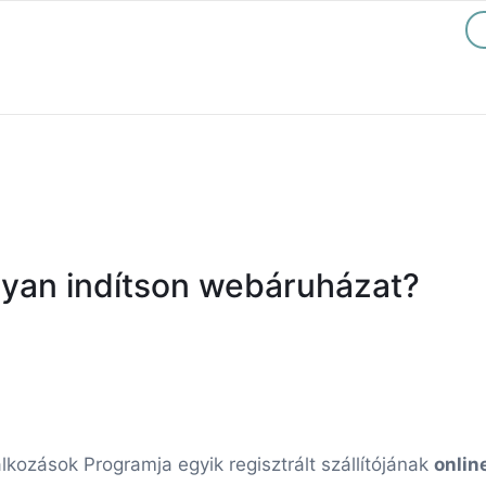
gyan indítson webáruházat?
lkozások Programja egyik regisztrált szállítójának
onlin