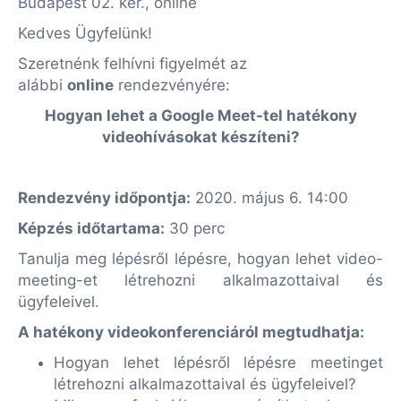
Budapest 02. ker., online
Kedves Ügyfelünk!
Szeretnénk felhívni figyelmét az
alábbi
online
rendezvényére:
Hogyan lehet a Google Meet-tel hatékony
videohívásokat készíteni?
Rendezvény időpontja:
2020. május 6. 14:00
Képzés időtartama:
30
perc
Tanulja meg lépésről lépésre, hogyan lehet video-
meeting-et létrehozni alkalmazottaival és
ügyfeleivel.
A hatékony videokonferenciáról megtudhatja:
Hogyan lehet lépésről lépésre meetinget
létrehozni alkalmazottaival és ügyfeleivel?