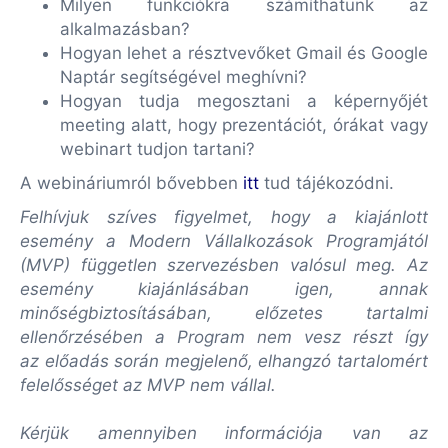
Milyen funkciókra számíthatunk az
alkalmazásban?
Hogyan lehet a résztvevőket Gmail és Google
Naptár segítségével meghívni?
Hogyan tudja megosztani a képernyőjét
meeting alatt, hogy prezentációt, órákat vagy
webinart tudjon tartani?
A webináriumról bővebben
itt
tud tájékozódni.
Felhívjuk szíves figyelmet, hogy a kiajánlott
esemény a Modern Vállalkozások Programjától
(MVP) független szervezésben valósul meg. Az
esemény kiajánlásában igen, annak
minőségbiztosításában, előzetes tartalmi
ellenőrzésében a Program nem vesz részt így
az előadás során megjelenő, elhangzó tartalomért
felelősséget az MVP nem vállal.
Kérjük amennyiben információja van az