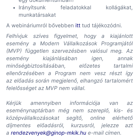
egy dokumentumban?
Irányítsunk feladatokkal kollágákat,
munkatársakat
A webináriumról bővebben
itt
tud tájékozódni.
Felhívjuk szíves figyelmet, hogy a kiajánlott
esemény a Modern Vállalkozások Programjától
(MVP) független szervezésben valósul meg. Az
esemény kiajánlásában igen, annak
minőségbiztosításában, előzetes tartalmi
ellenőrzésében a Program nem vesz részt így
az előadás során megjelenő, elhangzó tartalomért
felelősséget az MVP nem vállal.
Kérjük amennyiben információja van az
eseménynaptárban még nem szereplő, kis- és
középvállalkozásokat segítő, online elérhető
díjmentes előadásról, kurzusról, jelezze azt
a
rendezvenyek@ginop-mkik.hu
e-mail címen.