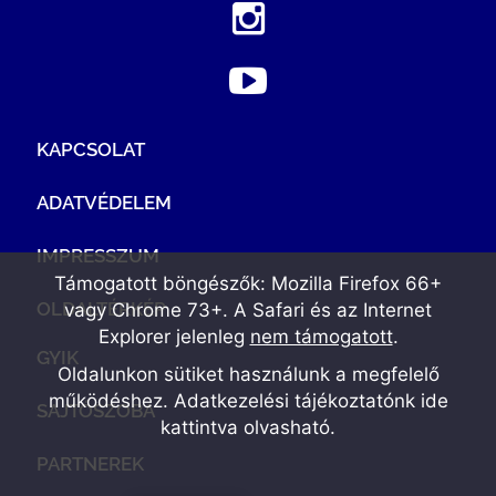
KAPCSOLAT
ADATVÉDELEM
IMPRESSZUM
Támogatott böngészők: Mozilla Firefox 66+
OLDALTÉRKÉP
vagy Chrome 73+. A Safari és az Internet
Explorer jelenleg
nem támogatott
.
GYIK
Oldalunkon sütiket használunk a megfelelő
működéshez. Adatkezelési tájékoztatónk
ide
SAJTÓSZOBA
kattintva olvasható
.
PARTNEREK