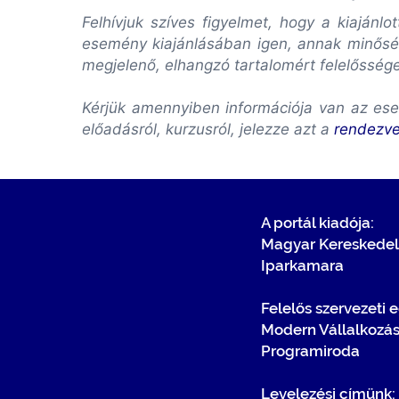
Felhívjuk szíves figyelmet, hogy a kiaján
esemény kiajánlásában igen, annak minőség
megjelenő, elhangzó tartalomért felelősség
Kérjük amennyiben információja van az ese
előadásról, kurzusról, jelezze azt a
rendezv
A portál kiadója:
Magyar Kereskedel
Iparkamara
Felelős szervezeti 
Modern Vállalkozá
Programiroda
Levelezési címünk: