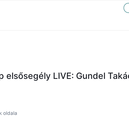
p elsősegély LIVE: Gundel Taká
k oldala