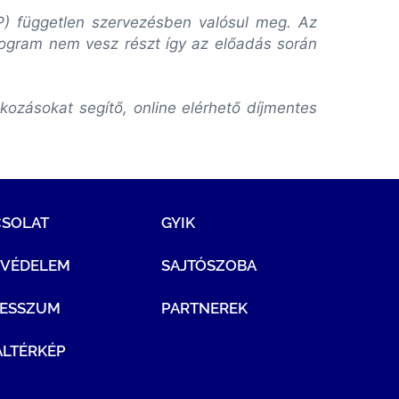
VP) független szervezésben valósul meg. Az
rogram nem vesz részt így az előadás során
ozásokat segítő, online elérhető díjmentes
CSOLAT
GYIK
TVÉDELEM
SAJTÓSZOBA
RESSZUM
PARTNEREK
LTÉRKÉP