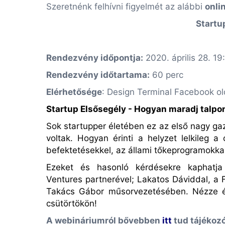
Szeretnénk felhívni figyelmét az alábbi
onli
Startu
Rendezvény időpontja:
2020. április 28. 19
Rendezvény időtartama:
60 perc
Elérhetősége
: Design Terminal Facebook ol
Startup Elsősegély - Hogyan maradj talpo
Sok startupper életében ez az első nagy ga
voltak. Hogyan érinti a helyzet lelkileg a
befektetésekkel, az állami tőkeprogramokkal
Ezeket és hasonló kérdésekre kaphatja
Ventures
partnerével; Lakatos Dáviddal, a 
Takács Gábor
műsorvezetésében. Nézze él
csütörtökön!
A webináriumról bővebben
itt
tud tájékozó