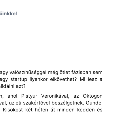
őinkkel
nagy valószínűséggel még ötlet fázisban sem
 egy startup ilyenkor elkövethet? Mi lesz a
lidálni azt?
, ahol Pistyur Veronikával, az Oktogon
al, üzleti szakértővel beszélgetnek, Gundel
i Kisokost két héten át minden kedden és