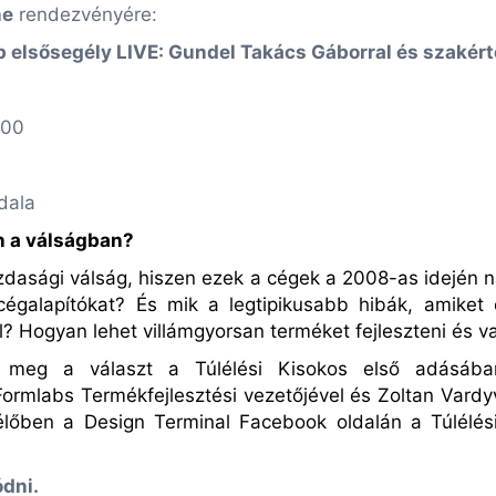
ne
rendezvényére:
p elsősegély LIVE: Gundel Takács Gáborral és szakért
:00
dala
n a válságban?
zdasági válság, hiszen ezek a cégek a 2008-as idején 
 cégalapítókat? És mik a legtipikusabb hibák, amiket
? Hogyan lehet villámgyorsan terméket fejleszteni és va
 meg a választ a Túlélési Kisokos első adásában
Formlabs
Termékfejlesztési vezetőjével és Zoltan Vardyv
őben a Design Terminal Facebook oldalán a Túlélés
dni.