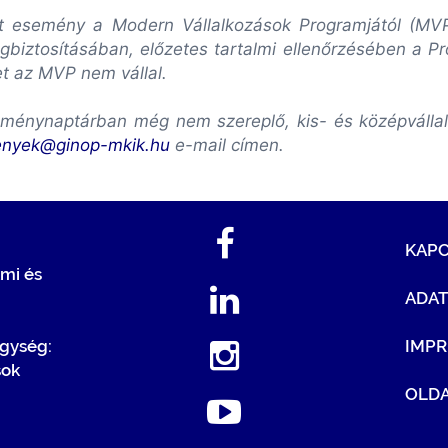
lott esemény a Modern Vállalkozások Programjától (M
biztosításában, előzetes tartalmi ellenőrzésében a P
et az MVP nem vállal.
ménynaptárban még nem szereplő, kis- és középvállalk
enyek@ginop-mkik.hu
e-mail címen.
KAP
mi és
ADA
egység:
IMP
sok
OLDA