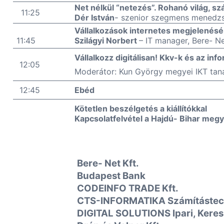
Net nélkül “netezés”. Rohanó világ, s
11:25
Dér István
-
szenior szegmens menedzse
Vállalkozások internetes megjelenésé
11:45
Szilágyi Norbert
– IT manager, Bere- Ne
Vállalkozz digitálisan! Kkv-k és az in
12:05
Moderátor: Kun György
megyei IKT tan
12:45
Ebéd
Kötetlen beszélgetés a kiállítókkal
Kapcsolatfelvétel a Hajdú- Bihar megy
Bere- Net Kft.
Budapest Bank
CODEINFO TRADE Kft.
CTS-INFORMATIKA Számítástech
DIGITAL SOLUTIONS Ipari, Keresk