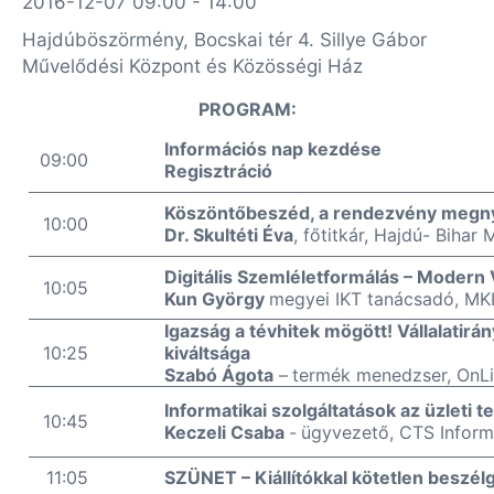
2016-12-07 09:00 - 14:00
Hajdúböszörmény, Bocskai tér 4. Sillye Gábor
Művelődési Központ és Közösségi Ház
PROGRAM:
Információs nap kezdése
09:00
Regisztráció
Köszöntőbeszéd, a rendezvény megny
10:00
Dr. Skultéti Éva
, főtitkár, Hajdú- Biha
Digitális Szemléletformálás – Modern 
10:05
Kun György
megyei
IKT tanácsadó, MK
Igazság a tévhitek mögött! Vállalatir
10:25
kiváltsága
Szabó Ágota
–
termék menedzser, OnLiv
Informatikai szolgáltatások az üzleti
10:45
Keczeli Csaba
-
ügyvezető, CTS Informa
11:05
SZÜNET – Kiállítókkal kötetlen beszél