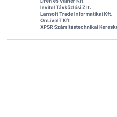
Drén és Valner Kft.
Invitel Távközlési Zrt.
Lansoft Trade Informatikai Kft.
OnLiveIT Kft
.
XPSR Számítástechnikai Keresked