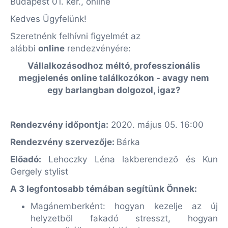
Budapest 01. ker., online
Kedves Ügyfelünk!
Szeretnénk felhívni figyelmét az
alábbi
online
rendezvényére:
Vállalkozásodhoz méltó, professzionális
megjelenés online találkozókon - avagy nem
egy barlangban dolgozol, igaz?
Rendezvény időpontja:
2020. május 05. 16:00
Rendezvény szervezője:
Bárka
Előadó:
Lehoczky Léna lakberendező és Kun
Gergely stylist
A 3 legfontosabb témában segítünk Önnek:
Magánemberként:
hogyan kezelje az új
helyzetből fakadó stresszt, hogyan