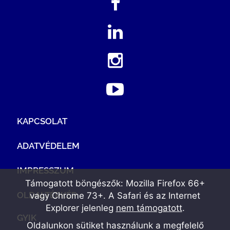
KAPCSOLAT
ADATVÉDELEM
IMPRESSZUM
Támogatott böngészők: Mozilla Firefox 66+
OLDALTÉRKÉP
vagy Chrome 73+. A Safari és az Internet
Explorer jelenleg
nem támogatott
.
GYIK
Oldalunkon sütiket használunk a megfelelő