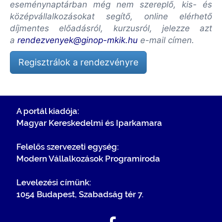
eseménynaptárban még nem szereplő, kis- és
középvállalkozásokat segítő, online elérhető
díjmentes előadásról, kurzusról, jelezze azt
a
rendezvenyek@ginop-mkik.hu
e-mail címen.
Regisztrálok a rendezvényre
A portál kiadója:
Magyar Kereskedelmi és Iparkamara
Felelős szervezeti egység:
Modern Vállalkozások Programiroda
Levelezési címünk:
1054 Budapest, Szabadság tér 7.