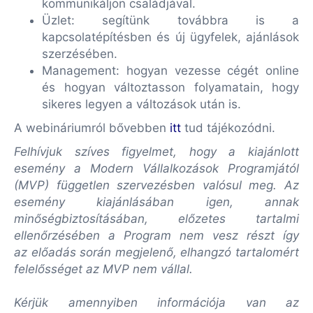
kommunikáljon családjával.
Üzlet:
segítünk továbbra is a
kapcsolatépítésben és új ügyfelek, ajánlások
szerzésében.
Management:
hogyan vezesse cégét online
és hogyan változtasson folyamatain, hogy
sikeres legyen a változások után is.
A webináriumról bővebben
itt
tud tájékozódni.
Felhívjuk szíves figyelmet, hogy a kiajánlott
esemény a Modern Vállalkozások Programjától
(MVP) független szervezésben valósul meg. Az
esemény kiajánlásában igen, annak
minőségbiztosításában, előzetes tartalmi
ellenőrzésében a Program nem vesz részt így
az előadás során megjelenő, elhangzó tartalomért
felelősséget az MVP nem vállal.
Kérjük amennyiben információja van az